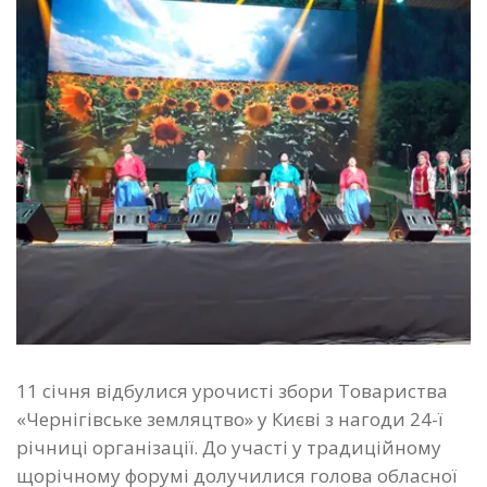
11 січня відбулися урочисті збори Товариства
«Чернігівське земляцтво» у Києві з нагоди 24-ї
річниці організації. До участі у традиційному
щорічному форумі долучилися голова обласної