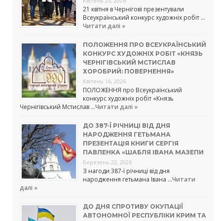
Квітень 23, 2026
21 квітня в Чернігові презентували
Всеукраїнський конкурс художніх робіт …
Читати далі »
ПОЛОЖЕННЯ ПРО ВСЕУКРАЇНСЬКИЙ
КОНКУРС ХУДОЖНІХ РОБІТ «КНЯЗЬ
ЧЕРНІГІВСЬКИЙ МСТИСЛАВ
ХОРОБРИЙ: ПОВЕРНЕННЯ»
Квітень 16, 2026
ПОЛОЖЕННЯ про Всеукраїнський
конкурс художніх робіт «Князь
Чернігівський Мстислав …
Читати далі »
ДО 387-Ї РІЧНИЦІ ВІД ДНЯ
НАРОДЖЕННЯ ГЕТЬМАНА
ПРЕЗЕНТАЦІЯ КНИГИ СЕРГІЯ
ПАВЛЕНКА «ШАБЛЯ ІВАНА МАЗЕПИ
Березень 22, 2026
З нагоди 387-ї річниці від дня
народження гетьмана Івана …
Читати
далі »
ДО ДНЯ СПРОТИВУ ОКУПАЦІЇ
АВТОНОМНОЇ РЕСПУБЛІКИ КРИМ ТА