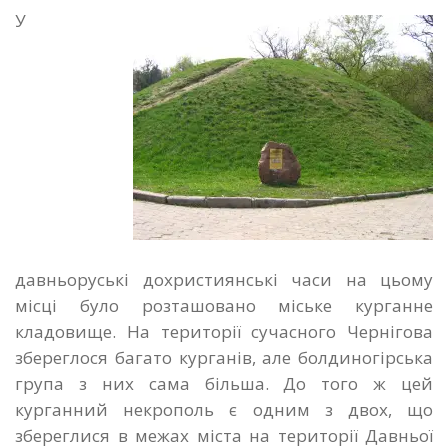
У
давньоруські дохристиянські часи на цьому
місці було розташовано міське курганне
кладовище. На території сучасного Чернігова
збереглося багато курганів, але болдиногірська
група з них сама більша. До того ж цей
курганний некрополь є одним з двох, що
збереглися в межах міста на території Давньої