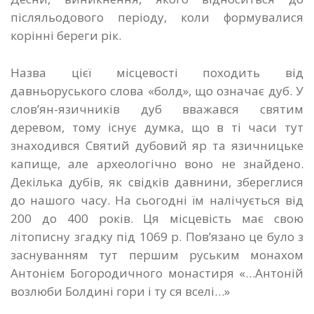
післяльодового періоду, коли формувалися
корінні береги рік.
Назва цієї місцевості походить від
давньоруського слова «болд», що означає дуб. У
слов’ян-язичників дуб вважався святим
деревом, тому існує думка, що в ті часи тут
знаходився Святий дубовий яр та язичницьке
капище, але археологічно воно не знайдено.
Декілька дубів, як свідків давнини, збереглися
до нашого часу. На сьогодні їм налічується від
200 до 400 років. Ця місцевість має свою
літописну згадку під 1069 р. Пов’язано це було з
заснуванням тут першим руським монахом
Антонієм Богородичного монастиря «…Антоній
возлюби Болдині гори і ту ся вселі…»