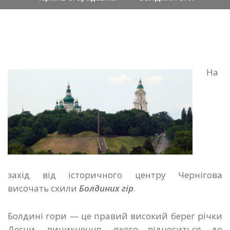
На
захід від історичного центру Чернігова
височать схили
Болдиних гір
.
Болдині гори — це правий високий берег річки
Десни, виникнення, якого відноситься до