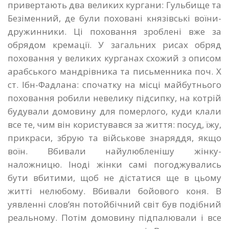
привертають два великих кургани: Гульбище та
Безіменний, де були поховані князівські воїни-
дружинники. Ці поховання зроблені вже за
обрядом кремації. У загальних рисах обряд
поховання у великих курганах схожий з описом
арабського мандрівника та письменника поч. Х
ст. Ібн-Фадлана: спочатку на місці майбутнього
поховання робили невелику підсипку, на котрій
будували домовину для померлого, куди клали
все те, чим він користувався за життя: посуд, їжу,
прикраси, збрую та військове знаряддя, якщо
воїн. Вбивали найулюбленішу жінку-
наложницю. Іноді жінки самі погоджувались
бути вбитими, щоб не дістатися ще в цьому
житті нелюбому. Вбивали бойового коня. В
уявленні слов’ян потойбічний світ був подібний
реальному. Потім домовину підпалювали і все