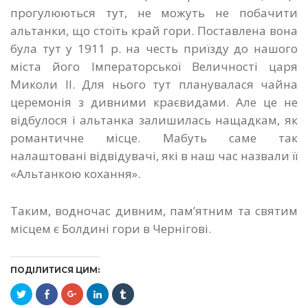
прогулюються тут, не можуть не побачити
альтанки, що стоїть край гори. Поставлена вона
була тут у 1911 р. на честь приїзду до нашого
міста його Імператорської Величності царя
Миколи ІІ. Для нього тут планувалася чайна
церемонія з дивними краєвидами. Але це не
відбулося і альтанка залишилась нащадкам, як
романтичне місце. Мабуть саме так
налаштовані відвідувачі, які в наш час назвали її
«Альтанкою кохання».
Таким, водночас дивним, пам’ятним та святим
місцем є Болдині гори в Чернігові.
ПОДІЛИТИСЯ ЦИМ:
Click
Click
Click
Click
Click
to
to
to
to
to