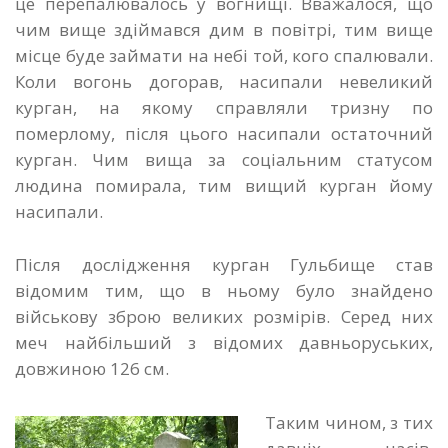
це перепалювалось у вогнищі. Вважалося, що
чим вище здіймався дим в повітрі, тим вище
місце буде займати на небі той, кого спалювали.
Коли вогонь догорав, насипали невеликий
курган, на якому справляли тризну по
померлому, після цього насипали остаточний
курган. Чим вища за соціальним статусом
людина помирала, тим вищий курган йому
насипали.
Після дослідження курган Гульбище став
відомим тим, що в ньому було знайдено
військову зброю великих розмірів. Серед них
меч найбільший з відомих давньоруських,
довжиною 126 см.
Таким чином, з тих