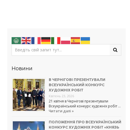
share
share
share
share
share
on
on
on
on
on
Twitter(Відкривається
Facebook(Відкривається
Google+
LinkedIn(Відкривається
Tumblr(Відкривається
у
у
(Відкривається
у
у
новому
новому
у
новому
новому
вікні)
вікні)
новому
вікні)
вікні)
вікні)
Новини
В ЧЕРНІГОВІ ПРЕЗЕНТУВАЛИ
ВСЕУКРАЇНСЬКИЙ КОНКУРС
ХУДОЖНІХ РОБІТ
Квітень 23, 2026
21 квітня в Чернігові презентували
Всеукраїнський конкурс художніх робіт …
Читати далі »
ПОЛОЖЕННЯ ПРО ВСЕУКРАЇНСЬКИЙ
КОНКУРС ХУДОЖНІХ РОБІТ «КНЯЗЬ