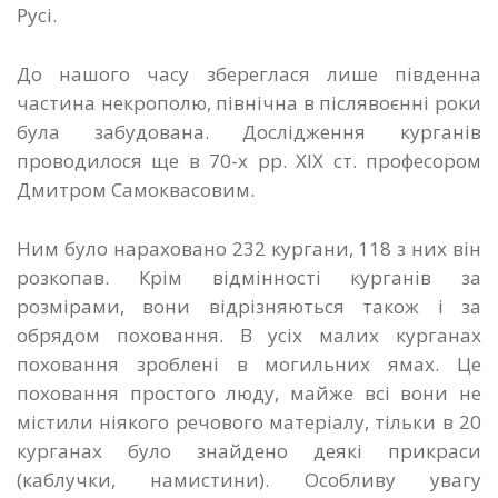
Русі.
До нашого часу збереглася лише південна
частина некрополю, північна в післявоєнні роки
була забудована. Дослідження курганів
проводилося ще в 70-х рр. ХІХ ст. професором
Дмитром Самоквасовим.
Ним було нараховано 232 кургани, 118 з них він
розкопав. Крім відмінності курганів за
розмірами, вони відрізняються також і за
обрядом поховання. В усіх малих курганах
поховання зроблені в могильних ямах. Це
поховання простого люду, майже всі вони не
містили ніякого речового матеріалу, тільки в 20
курганах було знайдено деякі прикраси
(каблучки, намистини). Особливу увагу