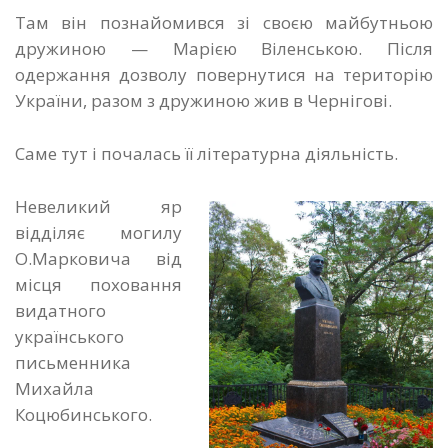
Там він познайомився зі своєю майбутньою
дружиною — Марією Віленською. Після
одержання дозволу повернутися на територію
України, разом з дружиною жив в Чернігові.
Саме тут і почалась її літературна діяльність.
Невеликий яр
відділяє могилу
О.Марковича від
місця поховання
видатного
українського
письменника
Михайла
Коцюбинського.