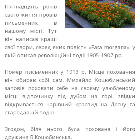
П’ятнадцять років
свого життя провів
письменник в
нашому місті. Тут
він написав кращі
свої твори, серед яких повість «Fata morgana», у
якій описав революційні події 1905-1907 рр.
Помер письменник у 1913 р. Місце поховання
він обирав собі сам. Михайло Коцюбинський
заповів поховати себе на своєму улюбленому
місці відпочинку під дубом на горі, звідки
відкривається чарівний краєвид на Десну та
стародавній поділ.
Згодом, біля нього була похована і його
дружина В.Коцюбинська.