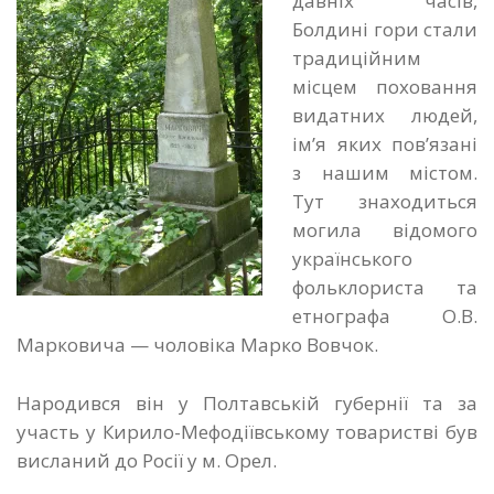
давніх часів,
Болдині гори стали
традиційним
місцем поховання
видатних людей,
ім’я яких пов’язані
з нашим містом.
Тут знаходиться
могила відомого
українського
фольклориста та
етнографа О.В.
Марковича — чоловіка Марко Вовчок.
Народився він у Полтавській губернії та за
участь у Кирило-Мефодіївському товаристві був
висланий до Росії у м. Орел.