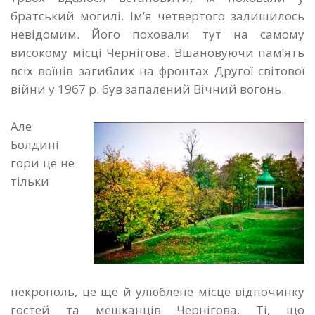
братський могилі. Ім’я четвертого залишилось
невідомим. Його поховали тут на самому
високому місці Чернігова. Вшановуючи пам’ять
всіх воїнів загиблих на фронтах Другої світової
війни у 1967 р. був запалений Вічний вогонь.
Але
Болдині
гори це не
тільки
некрополь, це ще й улюблене місце відпочинку
гостей та мешканців Чернігова. Ті, що