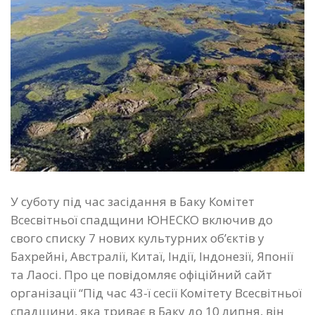
У суботу під час засідання в Баку Комітет
Всесвітньої спадщини ЮНЕСКО включив до
свого списку 7 нових культурних об’єктів у
Бахрейні, Австралії, Китаї, Індії, Індонезії, Японії
та Лаосі. Про це повідомляє офіційний сайт
організації “Під час 43-ї сесії Комітету Всесвітньої
спадщини, яка триває в Баку до 10 липня, він