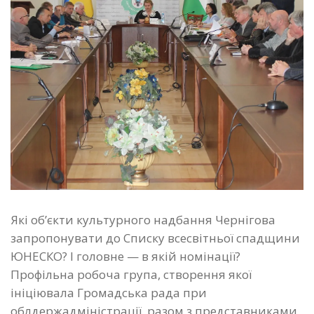
Які об’єкти культурного надбання Чернігова
запропонувати до Списку всесвітньої спадщини
ЮНЕСКО? І головне — в якій номінації?
Профільна робоча група, створення якої
ініціювала Громадська рада при
облдержадміністрації, разом з представниками