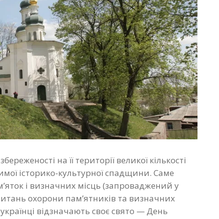
береженості на її території великої кількості
ачимої історико-культурної спадщини. Саме
м’яток і визначних місць (запроваджений у
питань охорони пам’ятників та визначних
 українці відзначають своє свято — День