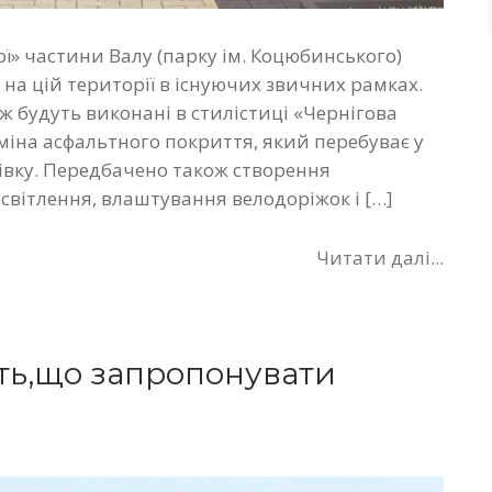
ї» частини Валу (парку ім. Коцюбинського)
 на цій території в існуючих звичних рамках.
ж будуть виконані в стилістиці «Чернігова
міна асфальтного покриття, який перебуває у
ківку. Передбачено також створення
світлення, влаштування велодоріжок і […]
Читати далі...
ть,що запропонувати