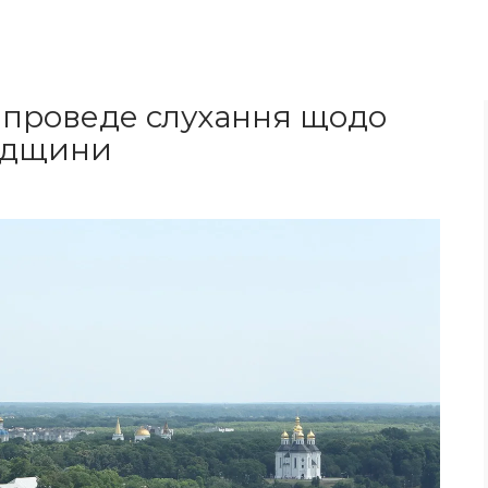
 проведе слухання щодо
падщини