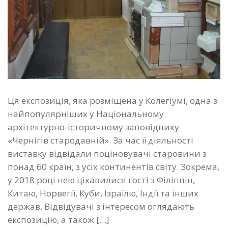
Ця експозиція, яка розміщена у Колегіумі, одна з
найпопулярніших у Національному
архітектурно-історичному заповіднику
«Чернігів стародавній». За час її діяльності
виставку відвідали поціновувачі старовини з
понад 60 країн, з усіх континентів світу. Зокрема,
у 2018 році нею цікавилися гості з Філіппін,
Китаю, Норвегії, Куби, Ізраїлю, Індії та інших
держав. Відвідувачі з інтересом оглядають
експозицію, а також […]