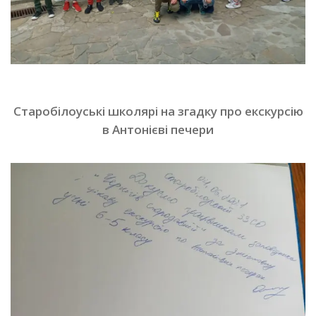
Старобілоуські школярі на згадку про екскурсію
в Антонієві печери