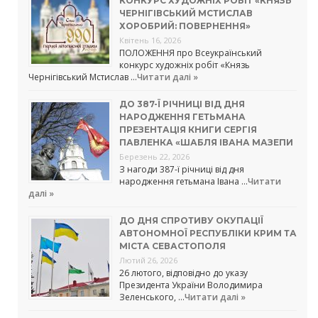
КОНКУРС ХУДОЖНІХ РОБІТ «КНЯЗЬ
ЧЕРНІГІВСЬКИЙ МСТИСЛАВ
ХОРОБРИЙ: ПОВЕРНЕННЯ»
Квітень 16, 2026
ПОЛОЖЕННЯ про Всеукраїнський
конкурс художніх робіт «Князь
Чернігівський Мстислав …
Читати далі »
ДО 387-Ї РІЧНИЦІ ВІД ДНЯ
НАРОДЖЕННЯ ГЕТЬМАНА
ПРЕЗЕНТАЦІЯ КНИГИ СЕРГІЯ
ПАВЛЕНКА «ШАБЛЯ ІВАНА МАЗЕПИ
Березень 22, 2026
З нагоди 387-ї річниці від дня
народження гетьмана Івана …
Читати
далі »
ДО ДНЯ СПРОТИВУ ОКУПАЦІЇ
АВТОНОМНОЇ РЕСПУБЛІКИ КРИМ ТА
МІСТА СЕВАСТОПОЛЯ
Лютий 26, 2026
26 лютого, відповідно до указу
Президента України Володимира
Зеленського, …
Читати далі »