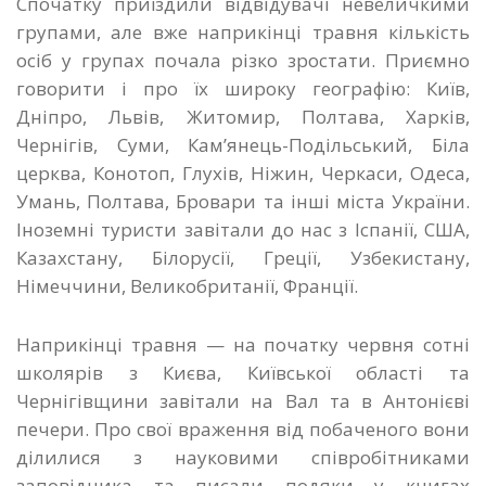
Спочатку приїздили відвідувачі невеличкими
групами, але вже наприкінці травня кількість
осіб у групах почала різко зростати. Приємно
говорити і про їх широку географію: Київ,
Дніпро, Львів, Житомир, Полтава, Харків,
Чернігів, Суми, Кам’янець-Подільський, Біла
церква, Конотоп, Глухів, Ніжин, Черкаси, Одеса,
Умань, Полтава, Бровари та інші міста України.
Іноземні туристи завітали до нас з Іспанії, США,
Казахстану, Білорусії, Греції, Узбекистану,
Німеччини, Великобританії, Франції.
Наприкінці травня — на початку червня сотні
школярів з Києва, Київської області та
Чернігівщини завітали на Вал та в Антонієві
печери. Про свої враження від побаченого вони
ділилися з науковими співробітниками
заповідника та писали подяки у книгах