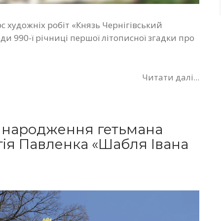
 художніх робіт «Князь Чернігівський
и 990-ї річниці першої літописної згадки про
Читати далі...
ня народження гетьмана
гія Павленка «Шабля Івана