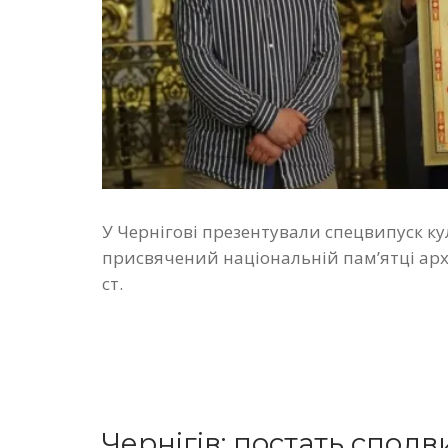
У Чернігові презентували спецвипуск к
присвячений національній пам’ятці арх
ст.
Чернігів: постать спод