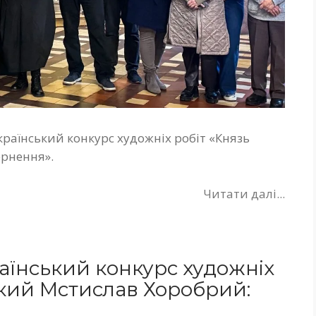
країнський конкурс художніх робіт «Князь
ернення».
Читати далі...
їнський конкурс художніх
ький Мстислав Хоробрий: