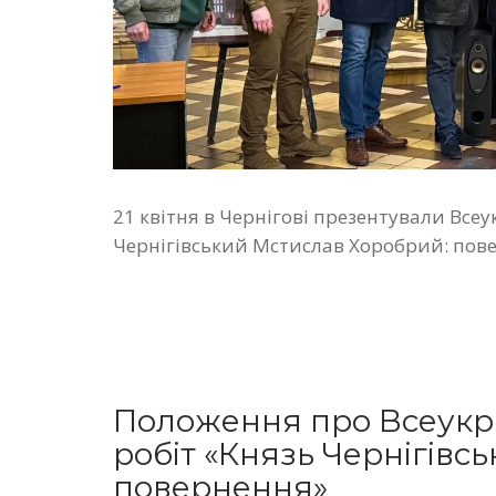
21 квітня в Чернігові презентували Всеу
Чернігівський Мстислав Хоробрий: пов
Положення про Всеукра
робіт «Князь Чернігівс
повернення»