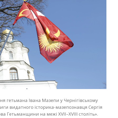
ння гетьмана Івана Мазепи у Чернігівському
книги видатного історика-мазепознавця Сергія
а Гетьманщини на межі XVII–XVIII століть».