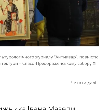
ультурологічного журналу “Антиквар”, повністю
ітектури – Спасо-Преображенському собору XI
Читати далі...
вижника Івана Мазепи