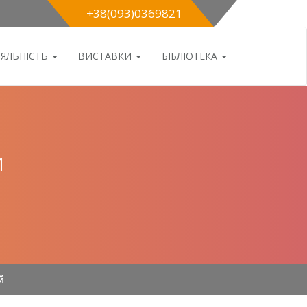
+38(093)0369821
ІЯЛЬНІСТЬ
ВИСТАВКИ
БІБЛІОТЕКА
Й
й