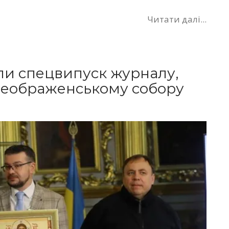
Читати далі...
али спецвипуск журналу,
еображенському собору