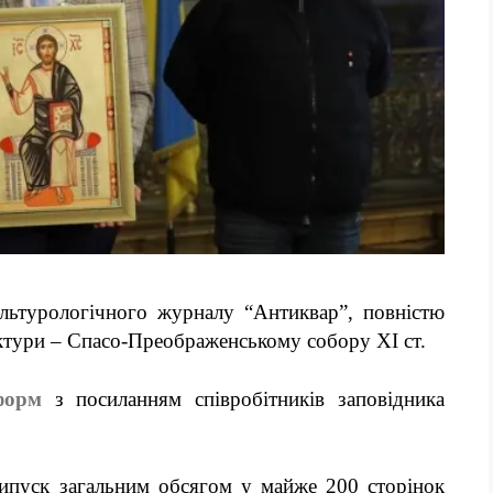
ультурологічного журналу “Антиквар”, повністю
ектури – Спасо-Преображенському собору XI ст.
форм
з посиланням співробітників заповідника
ипуск загальним обсягом у майже 200 сторінок