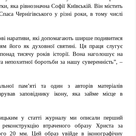
ки, яка рівнозначна Софії Київській. Він містить
Спаса Чернігівського у різні роки, в тому числі
ові наративи, які допомагають ширше подивитися
ям його як духовної святині. Ця праця слугує
понад тисячу років історії. Вона наголошує на
та непохитної боротьби за нашу суверенність”, –
альної пам’яті та один з авторів матеріалів
рував заповіднику ікону, яка займе місце в
ицьким у статті журналу ми описали перший
 реконструкцію втраченого образу Христа за
ого 20 мм. Цей образ увійде в іконографічну