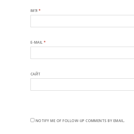
ІМ’Я
*
E-MAIL
*
САЙТ
NOTIFY ME OF FOLLOW-UP COMMENTS BY EMAIL.