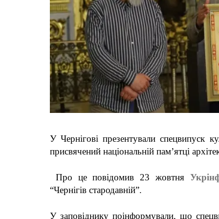
У Чернігові презентували спецвипуск к
присвячений національній пам’ятці архіт
Про це повідомив 23 жовтня
Укрін
“Чернігів стародавній”.
У заповіднику поінформували, що спецв