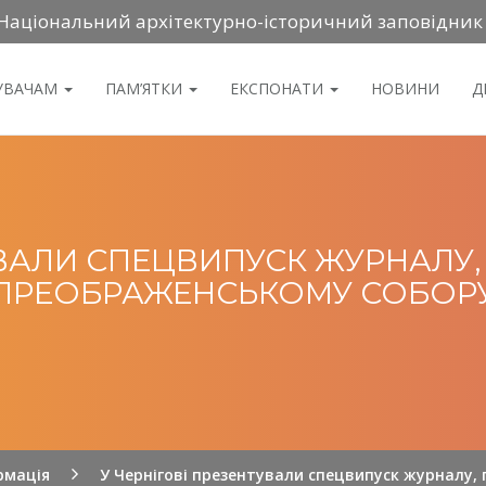
Національний архітектурно-історичний заповідник
ДУВАЧАМ
ПАМ’ЯТКИ
ЕКСПОНАТИ
НОВИНИ
Д
УВАЛИ СПЕЦВИПУСК ЖУРНАЛУ
ПРЕОБРАЖЕНСЬКОМУ СОБОР
рмація
У Чернігові презентували спецвипуск журналу