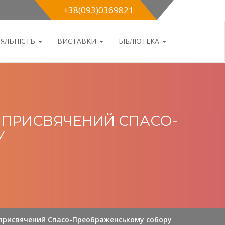
+38(093)0369821
ІЯЛЬНІСТЬ
ВИСТАВКИ
БІБЛІОТЕКА
, ПРИСВЯЧЕНИЙ СПАСО-
У
, присвячений Спасо-Преображенському собору