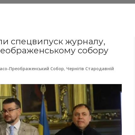
али спецвипуск журналу,
еображенському собору
асо-Преображенський Собор
,
Чернігів Стародавній