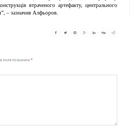
онструкція втраченого артефакту, центрального
я”, – зазначив Алфьоров.
ві поля позначені
*