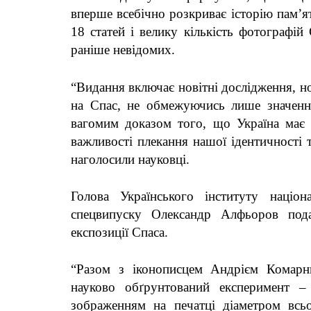
вперше всебічно розкриває історію пам’ят
18 статей і велику кількість фотографій 
раніше невідомих.
“Видання включає новітні дослідження, н
на Спас, не обмежуючись лише значенн
вагомим доказом того, що Україна має 
важливості плекання нашої ідентичності 
наголосили науковці.
Голова Українського інституту націон
спецвипуску Олександр Алфьоров пода
експозиції Спаса.
“Разом з іконописцем Андрієм Комарн
науково обґрунтований експеримент –
зображенням на печатці діаметром всь