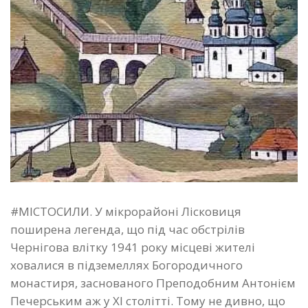
#МІСТОСИЛИ. У мікрорайоні Лісковиця
поширена легенда, що під час обстрілів
Чернігова влітку 1941 року місцеві жителі
ховалися в підземеллях Богородичного
монастиря, заснованого Преподобним Антонієм
Печерським аж у ХІ столітті. Тому не дивно, що