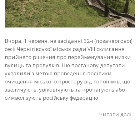
Вчора, 1 червня, на засіданні 32-ї (позачергової)
сесії Чернігівської міської ради VIIІ скликання
прийнято рішення про перейменування низки
вулиць та провулків. Цю постанову депутати
ухвалили з метою проведення політики
очищення міського простору від топонімів, що
звеличують, увіковічують та пропагують або
символізують російську федерацію.
Читати далі...