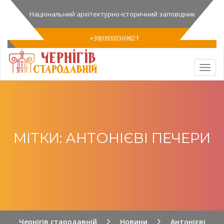
Національний архітектурно-історичний заповідник
+38(093)0369821
МІТКИ: АНТОНІЄВІ ПЕЧЕРИ
Чернігів стародавній
Новини
Антонієві