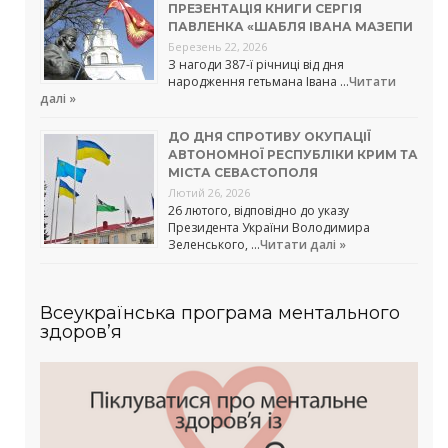
ПРЕЗЕНТАЦІЯ КНИГИ СЕРГІЯ
ПАВЛЕНКА «ШАБЛЯ ІВАНА МАЗЕПИ
Березень 22, 2026
З нагоди 387-ї річниці від дня
народження гетьмана Івана …
Читати
далі »
ДО ДНЯ СПРОТИВУ ОКУПАЦІЇ
АВТОНОМНОЇ РЕСПУБЛІКИ КРИМ ТА
МІСТА СЕВАСТОПОЛЯ
Лютий 26, 2026
26 лютого, відповідно до указу
Президента України Володимира
Зеленського, …
Читати далі »
Всеукраїнська програма ментального
здоров’я