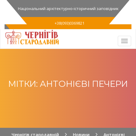
Національний архітектурно-історичний заповідник
+38(093)0369821
МІТКИ: АНТОНІЄВІ ПЕЧЕРИ
Чернігів стародавній
Новини
Антонієві