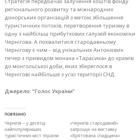
Стратегія передбачає залучення коштів фонду
регіонального розвитку та міжнародних
донорських організацій з метою збільшення
туристичних потоків, перетворення туризму в
одну з найбільш прибуткових галузей економіки
Чернігова. А похвалитися стародавньому
Чернігову є чим – від унікальних Антонієвих
печер з привидом монаха «Тарасика» до храмів
до монгольської доби, яких збереглося в
Чернігові найбільше з усієї території СНД.
Джерело:
“Голос України”
ПОВ’ЯЗАНО
Чернігів – у десятці
«Чернігів стародавній»
найпопулярніших
запрошує на виставку
туристичних міст України
«Врятована спадщина»