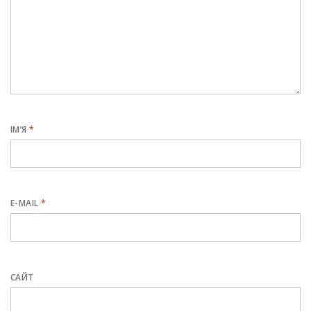
ІМ’Я
*
E-MAIL
*
САЙТ