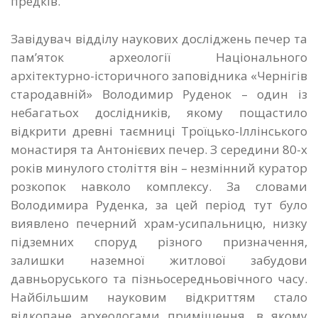
предків.
Завідувач відділу наукових досліджень печер та
пам’яток археології Національного
архітектурно-історичного заповідника «Чернігів
стародавній» Володимир Руденок – один із
небагатьох дослідників, якому пощастило
відкрити древні таємниці Троїцько-Іллінського
монастиря та Антонієвих печер. З середини 80-х
років минулого століття він – незмінний куратор
розкопок навколо комплексу. За словами
Володимира Руденка, за цей період тут було
виявлено печерний храм-усипальницю, низку
підземних споруд різного призначення,
залишки наземної житлової забудови
давньоруського та пізньосередньовічного часу.
Найбільшим науковим відкриттям стало
відкопане археологами приміщення, в якому