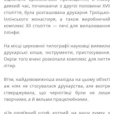
деякий час, починаючи з другої половини XVII
століття, була розташована друкарня Троїцько-
Іллінського монастиря, а також виробничий
комплекс ХІІ століття — печі для випалювання
плінфи.
На місці церковної типографії науковці виявили
друкарські кліше, інструменти, пристосування.
Окрім того вчені розкопали комплекс для лиття
літер.
Втім, найдивовижніша знахідка на цьому об’єкті
аж ніяк не стосувалася друкарства, але вкотре
стверджувала, що чернігівці були не лише
творчими, а й вельми працелюбними.
«Це олов’яний штоф, котрий, на нашу думку, у