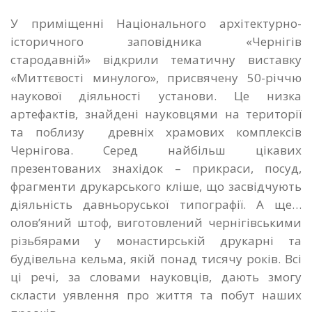
У приміщенні Національного архітектурно-
історичного заповідника «Чернігів
стародавній» відкрили тематичну виставку
«Миттєвості минулого», присвячену 50-річчю
наукової діяльності установи. Це низка
артефактів, знайдені науковцями на території
та поблизу древніх храмових комплексів
Чернігова. Серед найбільш цікавих
презентованих знахідок – прикраси, посуд,
фрагменти друкарського кліше, що засвідчують
діяльність давньоруської типографії. А ще…
олов’яний штоф, виготовлений чернігівськими
різьбярами у монастирській друкарні та
будівельна кельма, якій понад тисячу років. Всі
ці речі, за словами науковців, дають змогу
скласти уявлення про життя та побут наших