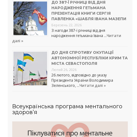
ДО 387-Ї РІЧНИЦІ ВІД ДНЯ
НАРОДЖЕННЯ ГЕТЬМАНА
ПРЕЗЕНТАЦІЯ КНИГИ СЕРГІЯ
ПАВЛЕНКА «ШАБЛЯ ІВАНА МАЗЕПИ
Березень 22, 2026
З нагоди 387-ї річниці від дня
народження гетьмана Івана …
Читати
далі »
ДО ДНЯ СПРОТИВУ ОКУПАЦІЇ
АВТОНОМНОЇ РЕСПУБЛІКИ КРИМ ТА
МІСТА СЕВАСТОПОЛЯ
Лютий 26, 2026
26 лютого, відповідно до указу
Президента України Володимира
Зеленського, …
Читати далі »
Всеукраїнська програма ментального
здоров’я