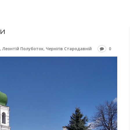
би
,
Леонтій Полуботок
,
Чернігів Стародавній
0