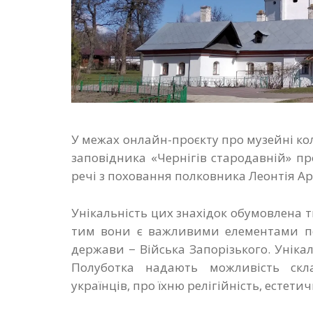
У межах онлайн-проєкту про музейні ко
заповідника «Чернігів стародавній» пр
речі з поховання полковника Леонтія А
Унікальність цих знахідок обумовлена ти
тим вони є важливими елементами поб
держави − Війська Запорізького. Уніка
Полуботка надають можливість скл
українців, про їхню релігійність, естети