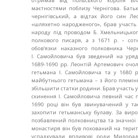
отримав від польського короля Вл
маєтностями поблизу Чернігова. Бать
чернігівський, а відтак його син Л
«шляхетно народженого», брав участь 
народу під проводом Б. Хмельницького
полкового писаря, а з 1671 р. – сотн
обов’язки наказного полковника Черн
І. Самойловича був зведений на уряд
1689-1690 рр. Леонтій Артемович очо
гетьмана І. Самойловича та у 1680 
майбутнього гетьмана – з його племі
збільшити статки родини. Брав участь у
скинення І. Самойловича певний час п
1690 році він був звинувачений у та
захопити гетьманську булаву. За вир
позбавлений полковництва та значної
монастиря він був похований на терито
успадкували впливові роди Милорад