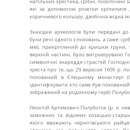
натільних хрестика, срібні, позолочені 
які за допомогою розетки кріпилися 
коричневого кольору. двобічна мідна іко
Знахідки археологів були передані д
були речі одного з поховань, а саме: срі
мм), прикріплений до кришки труни, т
верхній частині, було вигравірувано Г
символічні знаряддя страстей Господні
хреста про те, що 29 вересня 1695 р. 
похований в Єлецькому монастирі (І
ідентифікувати хто саме був похований
зображений на родинному гербі Полуботкі
Леонтій Артемович Полуботок (р. н. не
заможних та відомих козацько-старши
якого вважають чернігівського райця