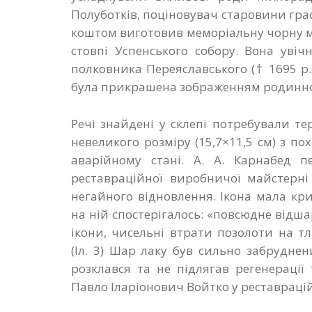
Полуботків, поціновувач старовини гра
коштом виготовив меморіальну чорну м
стовпі Успенського собору. Вона уві
полковника Переяславського († 1695 р.)
була прикрашена зображенням родинно
Речі знайдені у склепі потребували те
невеликого розміру (15,7×11,5 см) з п
аварійному стані. А. А. Карнабед пе
реставраційної виробничої майстерні
негайного відновлення. Ікона мала к
на ній спостерігалось: «повсюдне відш
ікони, чисельні втрати позолоти на тлі
(Іл. 3) Шар лаку був сильно забрудне
розклався та не підлягав регенерації
Павло Іларіонович Войтко у реставраці