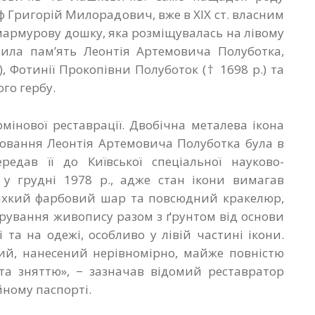
ф Григорій Милорадович, вже в ХІХ ст. власним
армурову дошку, яка розміщувалась на лівому
чнила пам’ять Леонтія Артемовича Полуботка,
, Фотинії Прокопівни Полуботок († 1698 р.) та
го гербу.
рмінової реставрації. Двобічна металева ікона
оховання Леонтія Артемовича Полуботка була в
редав її до Київської спеціальної науково-
 у грудні 1978 р., адже стан ікони вимагав
рихкий фарбовий шар та повсюдний кракелюр,
арування живопису разом з ґрунтом від основи
 та на одежі, особливо у лівій частині ікони.
ний, нанесений нерівномірно, майже повністю
 та зняттю», − зазначав відомий реставратор
йному паспорті.