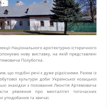
лекції Національного архітектурно-історичного
опонуємо нову виставку, на якій представлені
ртемовича Полуботка.
м, що подібні речі є дуже рідкісними. Разом із
утової культури доби Української козацької
льні знахідки з поховання Леонтія Артемовича
асти уявлення про менталітет тогочасних
чні уподобання та звичаї.