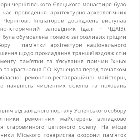
орії чернігівського Єлецького монастиря було
час проведення архітектурно-археологічних
 Чернігові. Ініціатором досліджень виступав
но-історичний заповідник (далі − ЧДАІЗ).
іт була обумовлена появою загрозливих тріщин
бору − пам’ятки архітектури національного
 рішення щодо прокладання траншеї вздовж стін
менту пам’ятки та з’ясування причин їхньої
а та краєзнавця Г.О. Кузнецова перед початком
обласної ремонтно-реставраційної майстерні,
о наявність численних склепів та поховань
івніч від західного порталу Успенського собору
ітники ремонтних майстерень випадково
я старовинного цегляного склепу. На місце
ники Міського товариства охорони пам’яток