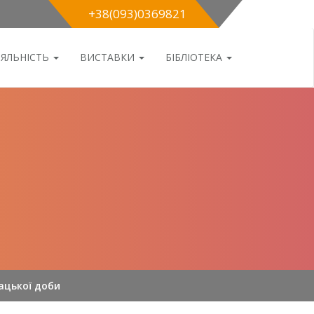
+38(093)0369821
ІЯЛЬНІСТЬ
ВИСТАВКИ
БІБЛІОТЕКА
ацької доби