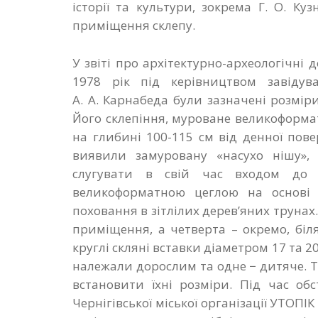
історії та культури, зокрема Г. О. Ку
приміщення склепу.
У звіті про архітектурно-археологічні
1978 рік під керівництвом завідува
А. А. Карнабеда були зазначені розміри
Його склепіння, муроване великоформа
на глибині 100-115 см від денної пове
виявили замуровану «насухо нішу»,
слугувати в свій час входом до 
великоформатною цеглою на основі р
поховання в зітлілих дерев’яних трунах
приміщення, а четверта – окремо, біля
круглі скляні вставки діаметром 17 та 
належали дорослим та одне − дитяче. 
встановити їхні розміри. Під час обс
Чернігівської міської організації УТОП