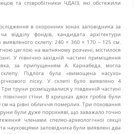
знецов та співробітники ЧДАІЗ, які обстежили
 дослідження в охоронних зонах заповідника за
ча відділу фондів, кандидата архітектури
 виявленого склепу: 240 × 360 × 170 – 125 см.
тною цеглою на вапняному розчині, містилося
рхні. У північно-західній частині приміщення
 яка, за припущенням А. Карнабеда, могла
склепу. Підлога була «вимощена насухо»
ічкового піску. У склепі було виявлено 4
. Три труни розміщувалися у південній частині
 північної стіни. В кришках двох гробів були
20 см на рівні обличчя померлих. Три поховання
Труни були дуже порохняві, що заважало точно
теження членами спелео-археологічної секції
ІК та науковцями заповідника були виявлені два