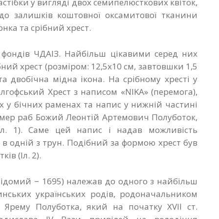
застібки у вигляді двох семипелюсткових квіток,
до залишків коштовної оксамитової тканини
нка та срібний хрест.
о фондів ЧДАІЗ. Найбільш цікавими серед них
бний хрест (розміром: 12,5х10 см, завтовшки 1,5
а двобічна мідна ікона. На срібному хресті у
олгофський Хрест з написом «NIKA» (перемога),
х у бічних раменах та напис у нижній частині
помер раб Божий Леонтій Артемович Полуботок,
л. 1). Саме цей напис і надав можливість
 в одній з трун. Подібний за формою хрест був
в (Іл. 2).
відомий − 1695) належав до одного з найбільш
нських українських родів, родоначальником
 Ярему Полуботка, який на початку ХVII ст.