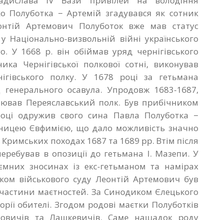
адислава IV Вази привілей на володіння
ко Полуботка − Артемій згадувався як сотник
еонтій Артемович Полуботок вже мав статус
у Національно-визвольній війні українського
. У 1668 р. він обіймав уряд чернігівського
ика Чернігівської полкової сотні, виконував
ігівського полку. У 1678 році за гетьмана
 генерального осавула. Упродовж 1683-1687,
лював Переяславський полк. Був прибічником
році одружив свого сина Павла Полуботка −
нницею Євфимією, що дало можливість значно
 Кримських походах 1687 та 1689 рр. Втім після
еребував в опозиції до гетьмана І. Мазепи. У
ємних зносинах із екс-гетьманом та намірах
оком військового суду Леонтій Артемович був
 частини маєтностей. За Синодиком Єлецького
рії обителі. Згодом родові маєтки Полуботків
овичів та Лашкевичів. Саме нащадок роду