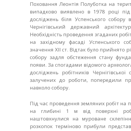
Поховання Леонтія Полуботка на терит
випадково виявлено в 1978 році під 
досліджень біля Успенського собору в
Чернігівський державний архітектур
Необхідність проведення згаданих роб
на західному фасаді Успенського со
значення ХІІ ст. Відтак було прийнято
собору задля обстеження стану фунда
появи. За спогадами відомого археолог
досліджень робітників Чернігівської 
залучених до роботи, попередили пр
навколо собору.
Під час проведення земляних робіт на п
на глибині 1 м від поверхні роб
наштовхнулися на муроване склепінн
розкопок терміново прибули представ