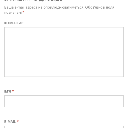
вікні)
вікні)
новому
вікні)
вікні)
вікні)
Ваша e-mail адреса не оприлюднюватиметься.
Обов’язкові поля
позначені
*
КОМЕНТАР
ІМ’Я
*
E-MAIL
*