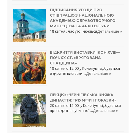
ПІДПИСАННЯ УГОДИ ПРО
СПІВПРАЦЮ З НАЦІОНАЛЬНОЮ
АКАДЕМІЄЮ ОБРАЗОТВОРЧОГО
МИСТЕЦТВА ТА АРХІТЕКТУРИ
18 квітня , час уточнюється
Детальніше »
ВІДКРИТТЯ ВИСТАВКИ ІКОН XVIII—
ПОЧ. ХХ СТ. «ВРЯТОВАНА
СПАДЩИНА»
18 квітня о 12:00 у Колегіумі відбудеться
відкриття виставки …
Детальніше »
ЛЕКЦІЯ: «ЧЕРНІГІВСЬКА КНЯЖА
ДИНАСТІЯ: ТРІУМФИ І ПОРАЗКИ»
20 квітня о 15.00 у Колегіумі відбудеться
проведення публічної …
Детальніше »