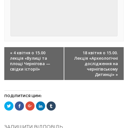
ПОДІЯ
«
4 квітня о 15.00
18 квітня о 15.00.
NAVIGATION
лекція «Вулиці та
Лекція «Археологічні
площі Чернігова —
дослідження на
свідки історії»
чернігівському
Дитинці»
»
ПОДІЛИТИСЯ ЦИМ:
Click
Click
Click
Click
Click
to
to
to
to
to
share
share
share
share
share
on
on
on
on
on
Twitter(Відкривається
Facebook(Відкривається
Google+
LinkedIn(Відкривається
Tumblr(Відкривається
у
у
(Відкривається
у
у
новому
новому
у
новому
новому
ЗАЛИШИТИ ВІДПОВІДЬ