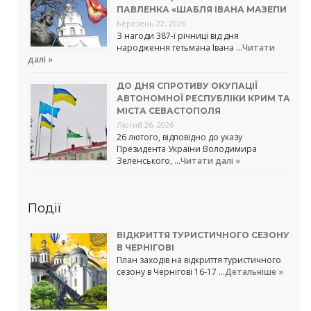
ПАВЛЕНКА «ШАБЛЯ ІВАНА МАЗЕПИ
Березень 22, 2026
З нагоди 387-ї річниці від дня
народження гетьмана Івана …
Читати
далі »
ДО ДНЯ СПРОТИВУ ОКУПАЦІЇ
АВТОНОМНОЇ РЕСПУБЛІКИ КРИМ ТА
МІСТА СЕВАСТОПОЛЯ
Лютий 26, 2026
26 лютого, відповідно до указу
Президента України Володимира
Зеленського, …
Читати далі »
Події
ВІДКРИТТЯ ТУРИСТИЧНОГО СЕЗОНУ
В ЧЕРНІГОВІ
План заходів на відкриття туристичного
сезону в Чернігові 16-17 …
Детальніше »