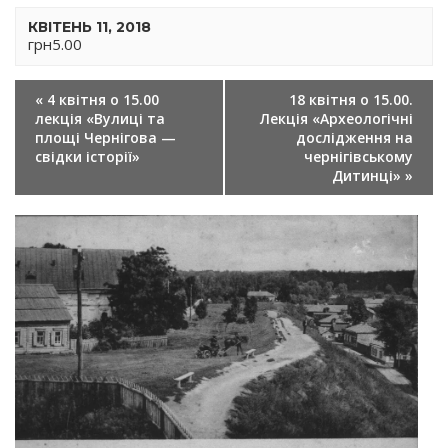
КВІТЕНЬ 11, 2018
грн5.00
ПОДІЯ
«
4 квітня о 15.00
18 квітня о 15.00.
NAVIGATION
лекція «Вулиці та
Лекція «Археологічні
площі Чернігова —
дослідження на
свідки історії»
чернігівському
Дитинці»
»