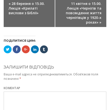
ПОДІЯ
«
28 березня о 15.00.
11 квітня о 15.00.
NAVIGATION
Лекція «Крилаті
Лекція «Чернігів та
вислови з Біблії»
повсякденне життя
чернігівців у 1920-х
роках»
»
ПОДІЛИТИСЯ ЦИМ:
Click
Click
Click
Click
Click
to
to
to
to
to
share
share
share
share
share
on
on
on
on
on
Twitter(Відкривається
Facebook(Відкривається
Google+
LinkedIn(Відкривається
Tumblr(Відкривається
у
у
(Відкривається
у
у
новому
новому
у
новому
новому
ЗАЛИШИТИ ВІДПОВІДЬ
вікні)
вікні)
новому
вікні)
вікні)
вікні)
Ваша e-mail адреса не оприлюднюватиметься.
Обов’язкові поля
позначені
*
КОМЕНТАР