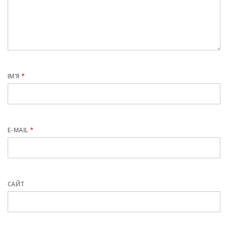
ІМ’Я
*
E-MAIL
*
САЙТ