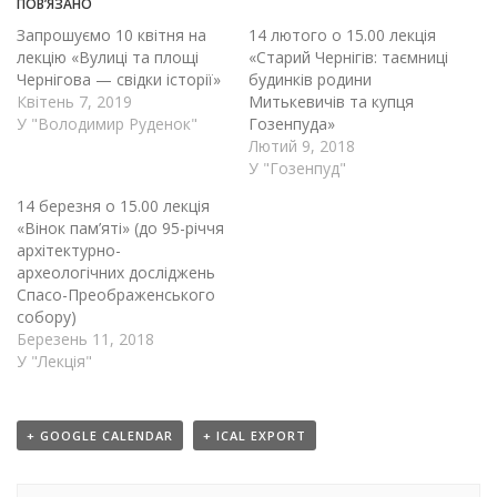
ПОВ’ЯЗАНО
Запрошуємо 10 квітня на
14 лютого о 15.00 лекція
лекцію «Вулиці та площі
«Старий Чернігів: таємниці
Чернігова — свідки історії»
будинків родини
Квітень 7, 2019
Митькевичів та купця
У "Володимир Руденок"
Гозенпуда»
Лютий 9, 2018
У "Гозенпуд"
14 березня о 15.00 лекція
«Вінок пам’яті» (до 95-річчя
архітектурно-
археологічних досліджень
Спасо-Преображенського
собору)
Березень 11, 2018
У "Лекція"
+ GOOGLE CALENDAR
+ ICAL EXPORT