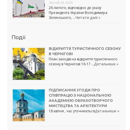
Лютий 26, 2026
26 лютого, відповідно до указу
Президента України Володимира
Зеленського, …
Читати далі »
Події
ВІДКРИТТЯ ТУРИСТИЧНОГО СЕЗОНУ
В ЧЕРНІГОВІ
План заходів на відкриття туристичного
сезону в Чернігові 16-17 …
Детальніше »
ПІДПИСАННЯ УГОДИ ПРО
СПІВПРАЦЮ З НАЦІОНАЛЬНОЮ
АКАДЕМІЄЮ ОБРАЗОТВОРЧОГО
МИСТЕЦТВА ТА АРХІТЕКТУРИ
18 квітня , час уточнюється
Детальніше »