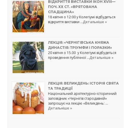
ВІДКРИТТЯ ВИСТАВКИ ІКОН XVIII—
ПОЧ. ХХ СТ. «ВРЯТОВАНА
СПАДЩИНА»
18 квітня о 12:00 у Колегіумі відбудеться
відкриття виставки …
Детальніше »
ЛЕКЦІЯ: «ЧЕРНІГІВСЬКА КНЯЖА
ДИНАСТІЯ: ТРІУМФИ І ПОРАЗКИ»
20 квітня о 15.00 у Колегіумі відбудеться
проведення публічної …
Детальніше »
ЛЕКЦІЯ: ВЕЛИКДЕНЬ: ІСТОРІЯ СВЯТА
ТА ТРАДИЦІЇ
Національний архітектурно-історичний
заповідник «Чернігів стародавній»
запрошує на лекцію «Великдень: …
Детальніше »