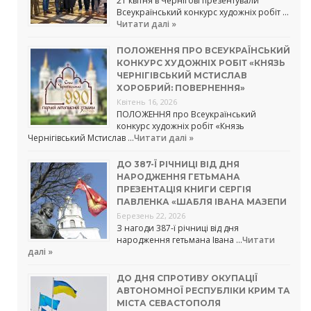
21 квітня в Чернігові презентували
Всеукраїнський конкурс художніх робіт …
Читати далі »
ПОЛОЖЕННЯ ПРО ВСЕУКРАЇНСЬКИЙ
КОНКУРС ХУДОЖНІХ РОБІТ «КНЯЗЬ
ЧЕРНІГІВСЬКИЙ МСТИСЛАВ
ХОРОБРИЙ: ПОВЕРНЕННЯ»
Квітень 16, 2026
ПОЛОЖЕННЯ про Всеукраїнський
конкурс художніх робіт «Князь
Чернігівський Мстислав …
Читати далі »
ДО 387-Ї РІЧНИЦІ ВІД ДНЯ
НАРОДЖЕННЯ ГЕТЬМАНА
ПРЕЗЕНТАЦІЯ КНИГИ СЕРГІЯ
ПАВЛЕНКА «ШАБЛЯ ІВАНА МАЗЕПИ
Березень 22, 2026
З нагоди 387-ї річниці від дня
народження гетьмана Івана …
Читати
далі »
ДО ДНЯ СПРОТИВУ ОКУПАЦІЇ
АВТОНОМНОЇ РЕСПУБЛІКИ КРИМ ТА
МІСТА СЕВАСТОПОЛЯ