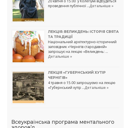
20 квітня о 15.00 у Колегіумі відбудеться
проведення публічної …
Детальніше »
ЛЕКЦІЯ: ВЕЛИКДЕНЬ: ІСТОРІЯ СВЯТА
ТА ТРАДИЦІЇ
Національний архітектурно-історичний
заповідник «Чернігів стародавній»
запрошує на лекцію «Великдень: …
Детальніше »
ЛЕКЦІЯ «ГУБЕРНСЬКИЙ ХУТІР
ЧЕРНІГІВ»
4 травня о 15.00 запрошуємо на лекцію
«Губернський хутір …
Детальніше »
Всеукраїнська програма ментального
здоров’я