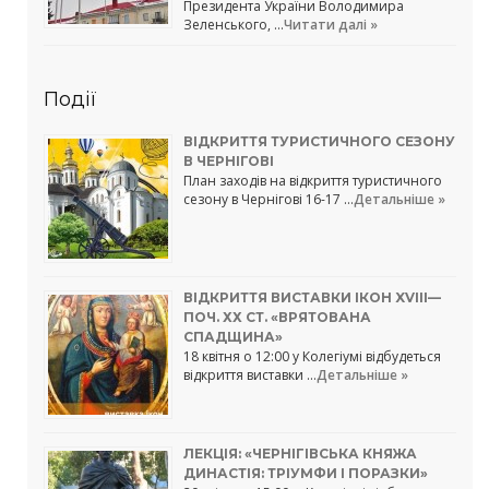
Президента України Володимира
Зеленського, …
Читати далі »
Події
ВІДКРИТТЯ ТУРИСТИЧНОГО СЕЗОНУ
В ЧЕРНІГОВІ
План заходів на відкриття туристичного
сезону в Чернігові 16-17 …
Детальніше »
ВІДКРИТТЯ ВИСТАВКИ ІКОН XVIII—
ПОЧ. ХХ СТ. «ВРЯТОВАНА
СПАДЩИНА»
18 квітня о 12:00 у Колегіумі відбудеться
відкриття виставки …
Детальніше »
ЛЕКЦІЯ: «ЧЕРНІГІВСЬКА КНЯЖА
ДИНАСТІЯ: ТРІУМФИ І ПОРАЗКИ»