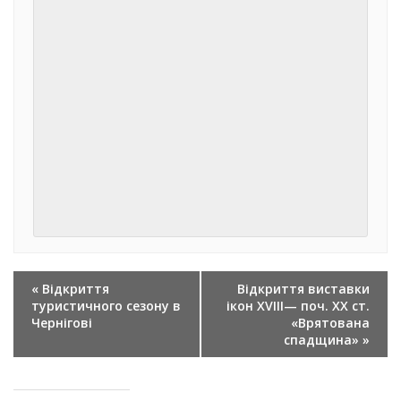
ПОДІЯ
«
Відкриття
Відкриття виставки
NAVIGATION
туристичного сезону в
ікон XVIII— поч. ХХ ст.
Чернігові
«Врятована
спадщина»
»