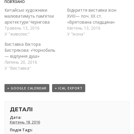
ПОВ’ЯЗАНО
Китайські художники
Відкриття виставки ікон
малюватимуть пам’ятки
XVIII— поч. ХХ ст.
архітектури Чернігова
«Врятована спадщина»
Травень 13, 2016
Квітень 13, 2016
У "живопис"
У "ікона"
Виставка Віктора
Бистрякова: «Чорнобиль
— відлуння душі»
Липень 20, 2016
У "Виставка"
+ GOOGLE CALENDAR
+ ICAL EXPORT
ДЕТАЛІ
Дата:
Квітень 18, 2016
Подія Tags: