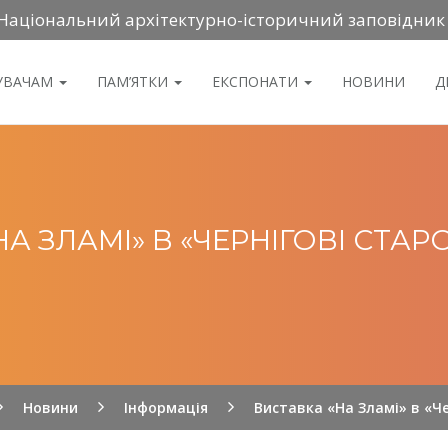
Національний архітектурно-історичний заповідник
ДУВАЧАМ
ПАМ’ЯТКИ
ЕКСПОНАТИ
НОВИНИ
Д
НА ЗЛАМІ» В «ЧЕРНІГОВІ СТА
Новини
Інформація
Виставка «На Зламі» в «Ч