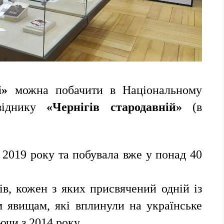
і»
можна побачити в Національному
овіднику
«Чернігів стародавній»
(в
 2019 року та побувала вже у понад 40
ів, кожен з яких присвячений одній із
м явищам, які вплинули на українське
ючи з 2014 року.