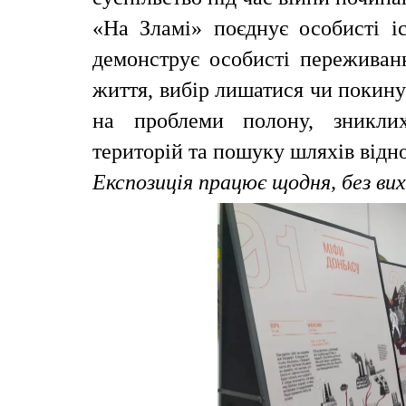
«На Зламі» поєднує особисті і
демонструє особисті переживан
життя, вибір лишатися чи покинут
на проблеми полону, зниклих 
територій та пошуку шляхів відн
Експозиція працює щодня, без вихі