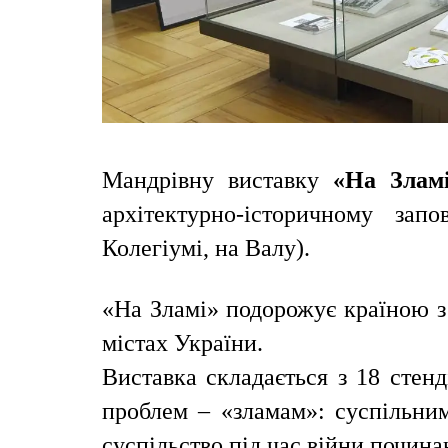
Мандрівну виставку
«На Злам
архітектурно-історичному зап
Колегіумі, на Валу).
«На Зламі» подорожує країною з
містах України.
Виставка складається з 18 стенд
проблем – «зламам»: суспільни
суспільство під час війни почина