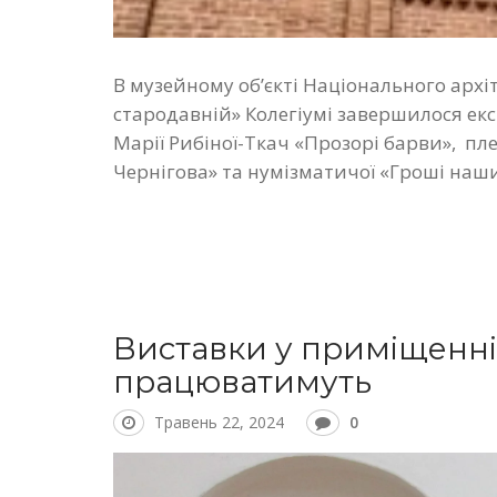
В музейному об’єкті Національного архі
стародавній» Колегіумі завершилося е
Марії Рибіної-Ткач «Прозорі барви», п
Чернігова» та нумізматичої «Гроші наш
Виставки у приміщенні 
працюватимуть
Травень 22, 2024
0