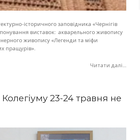
тектурно-історичного заповідника «Чернігів
кспонування виставок: акварельного живопису
ленерного живопису «Легенди та міфи
их пращурів».
Читати далі...
Колегіуму 23-24 травня не