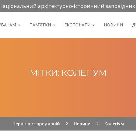
Національний архітектурно-історичний заповідник
ДУВАЧАМ
ПАМ’ЯТКИ
ЕКСПОНАТИ
НОВИНИ
Д
МІТКИ: КОЛЕГІУМ
Чернігів стародавній
Новини
Колегіум