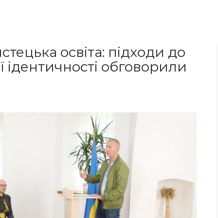
истецька освіта: підходи до
ї ідентичності обговорили