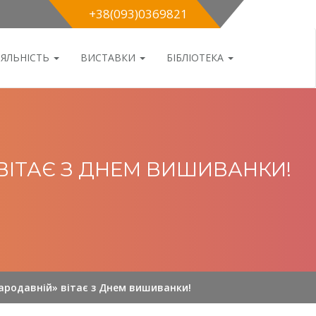
+38(093)0369821
ІЯЛЬНІСТЬ
ВИСТАВКИ
БІБЛІОТЕКА
ВІТАЄ З ДНЕМ ВИШИВАНКИ!
тародавній» вітає з Днем вишиванки!