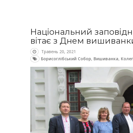
Національний заповідни
вітає з Днем вишиванк
Травень 20, 2021
Борисоглібський Собор
,
Вишиванка
,
Колег