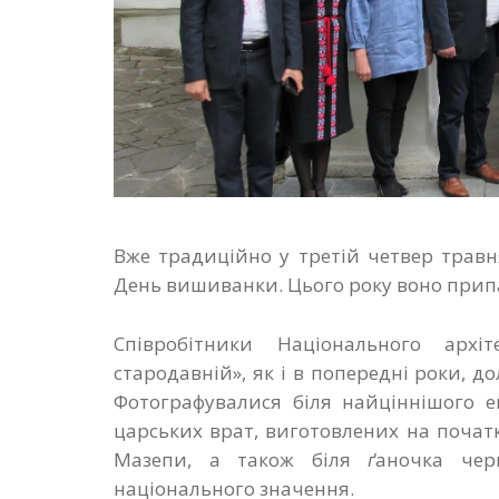
Вже традиційно у третій четвер травн
День вишиванки. Цього року воно припа
Співробітники Національного архіте
стародавній», як і в попередні роки, 
Фотографувалися біля найціннішого е
царських врат, виготовлених на початк
Мазепи, а також біля
ґ
аночка черн
національного значення.