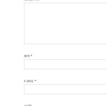
ІМ’Я
*
E-MAIL
*