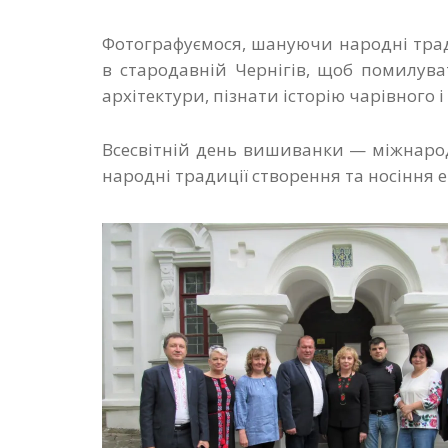
Фотографуємося, шануючи народні трад
в стародавній Чернігів, щоб помилув
архітектури, пізнати історію чарівного і
Всесвітній день вишиванки — міжнарод
народні традиції створення та носіння 