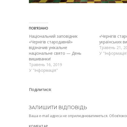
ПОВ’ЯЗАНО
Національний заповідник
«Чернігів стар
«Чернігів стародавній»
українських в
відзначив унікальне
Травень 21, 2
національне свято — День
У "Інформація
вишиванки!
Травень 16, 2019
У "Інформація"
Поділитися:
ЗАЛИШИТИ ВІДПОВІДЬ
Ваша e-mail адреса не оприлюднюватиметься.
Обов’язко
КОМЕНТАР