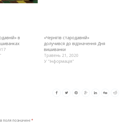
одавній» в
«Чернігів стародавній»
ишиванках
долучився до відзначення Дня
017
вишиванки
"
Травень 21, 2020
У "Інформація"
ві поля позначені
*