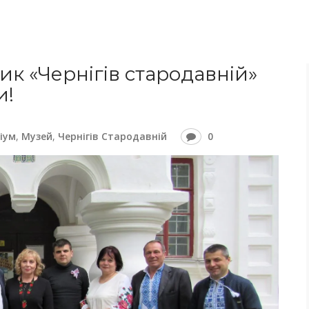
к «Чернігів стародавній»
и!
іум
,
Музей
,
Чернігів Стародавній
0