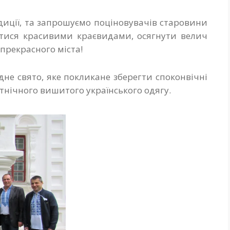
иції, та запрошуємо поціновувачів старовини
атися красивими краєвидами, осягнути велич
 прекрасного міста!
не свято, яке покликане зберегти споконвічні
етнічного вишитого українського одягу.