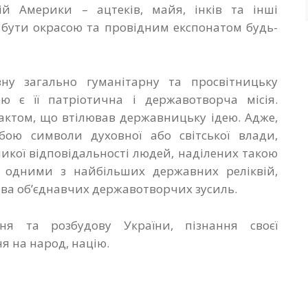
ій Америки – ацтеків, майя, інків та інші
 бути окрасою та провідним експонатом будь-
ну загально гуманітарну та просвітницьку
ю є її патріотична і державотворча місія.
актом, що втілював державницьку ідею. Адже,
бою символи духовної або світської влади,
икої відповідальності людей, наділених такою
є одними з найбільших державних реліквій,
ва об’єднавчих державотворчих зусиль.
я та розбудову України, пізнання своєї
я на народ, націю.