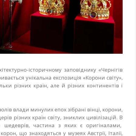
хітектурно-історичному заповіднику «Чернігів
кривається унікальна експозиція «Корони світу»,
льки різних країн, але й різних континентів і
олів влади минулих епох зібрані вінці, корони,
ерів різних країн світу, зниклих цивілізацій. В
и шедеврів, частина з яких є оригіналами,
орон, що знаходяться у музеях Австрії, Італії,