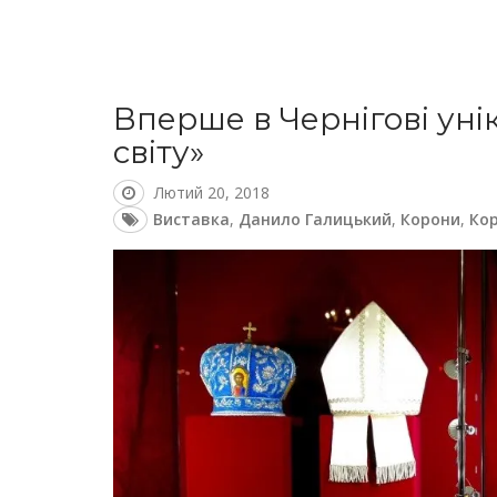
Вперше в Чернігові уні
світу»
Лютий 20, 2018
Виставка
,
Данило Галицький
,
Корони
,
Кор