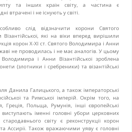
Єгипту та інших країн світу, а частина є
і втрачені і не існують у світі.
особливо слід відзначити корони Святого
 Візантійської, які на віки вперед вирішили
кція корон X-XI ст. Святого Володимира і Анни
жаві не проводилась і не має аналогів. У цьому
 Володимира і Анни Візантійської зроблена
нети (злотники і сребреники) та візантійські
оля Данила Галицького, а також імператорські
сійської та Римської імперій. Окрім того, на
я, Греція, Польща, Румунія, інші європейські
ї виступають іменні головні убори церковних
н стародавнього світу є реконструкції корон
 та Ассирії. Також вражаючими уяву є головні