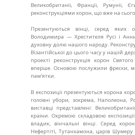
Великобританії, Франції, Румунії, 
реконструкціями корон, що вже на сьогодн
Презентуються вінці, серед яких 
Володимира — Хрестителя Русі і Анни
духовну долю нашого народу. Реконстру
Візантійської до цього часу у нашій дер
проекті реконструкція корон Святого
вперше. Основою послужили фрески, мо
пам’ятки.
В експозиції презентуються корона кор
головні убори, зокрема, Наполеона, Ро
виставці представлені: Великобритані
країни. Окремою складовою експозиці
владик, вінчальні вінці. Серед коро
Нефертіті, Тутанхамона, царів Шумеру