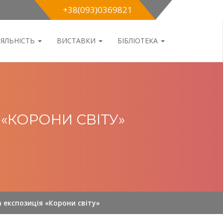
+38(093)0369821
ІЯЛЬНІСТЬ
ВИСТАВКИ
БІБЛІОТЕКА
 «КОРОНИ СВІТУ»
а експозиція «Корони світу»