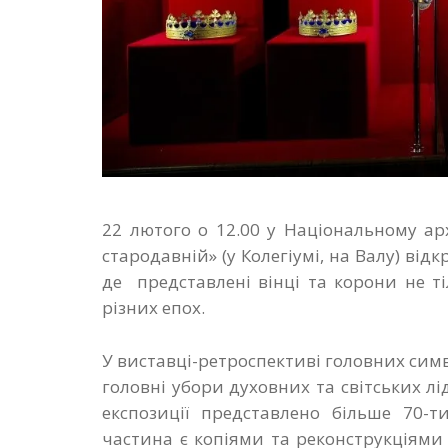
22 лютого о 12.00 у Національному ар
стародавній» (у Колегіумі, на Валу) від
де представлені вінці та корони не ті
різних епох.
У виставці-ретроспективі головних симв
головні убори духовних та світських лід
експозиції представлено більше 70-т
частина є копіями та реконструкціями к