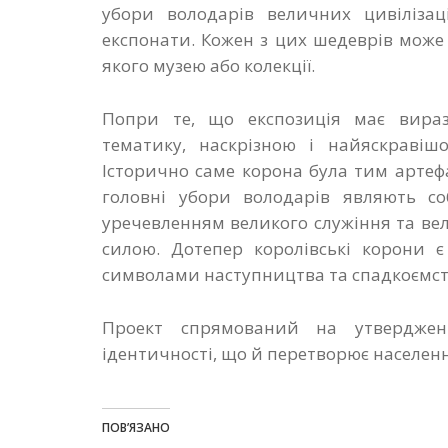
убори володарів величних цивілізац
експонати. Кожен з цих шедеврів може
якого музею або колекції.
Попри те, що експозиція має вираз
тематику, наскрізною і найяскравішо
Історично саме корона була тим артеф
головні убори володарів являють со
уречевленням великого служіння та вел
силою. Дотепер королівські корони 
символами наступництва та спадкоємст
Проект спрямований на утвердженн
ідентичності, що й перетворює населенн
ПОВ’ЯЗАНО