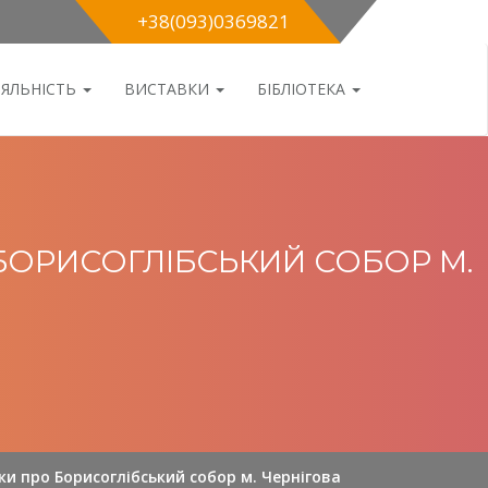
+38(093)0369821
ІЯЛЬНІСТЬ
ВИСТАВКИ
БІБЛІОТЕКА
 БОРИСОГЛІБСЬКИЙ СОБОР М.
ки про Борисоглібський собор м. Чернігова