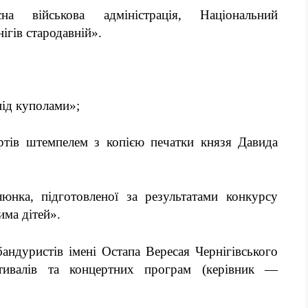
асна військова адміністрація,
Національний
ігів стародавній».
під куполами»;
ертів
штемпелем з копією
печатки князя Давида
юнка, підготовленої за результатами конкурсу
има дітей».
андуристів імені Остапа Вересая Чернігівського
тивалів та концертних програм (керівник
—