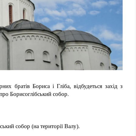
рних братів Бориса і Гліба, відбудеться захід з
 про Борисоглібський собор.
ський собор (на території Валу).