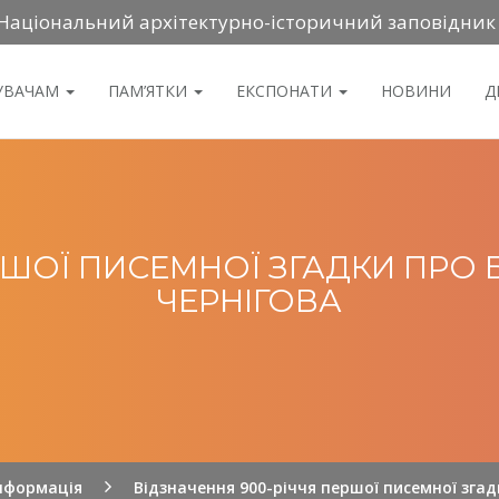
Національний архітектурно-історичний заповідник
ДУВАЧАМ
ПАМ’ЯТКИ
ЕКСПОНАТИ
НОВИНИ
Д
РШОЇ ПИСЕМНОЇ ЗГАДКИ ПРО
ЧЕРНІГОВА
нформація
Відзначення 900-річчя першої писемної згад