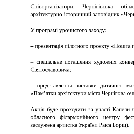
Співорганізатори:
Чернігівська обл
архітектурно-історичний заповідник «Черн
У програмі урочистого заходу:
– презентація пілотного проєкту «Пошта 
– спеціальне погашення художніх конв
Святославовича;
–
представлення виставки дитячого мал
«Пам’ятки архітектури міста Чернігова оч
Акція буде проходити за участі Капели б
обласного філармонійного центру фес
заслужена артистка України Раїса Борщ).