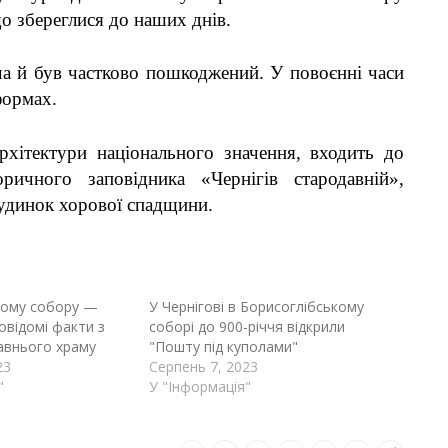
що збереглися до наших днів.
ча й був частково пошкоджений. У повоєнні часи
формах.
рхітектури національного значення, входить до
оричного заповідника «Чернігів стародавній»,
Будинок хорової спадщини.
кому собору —
У Чернігові в Борисоглібському
овідомі факти з
соборі до 900-річчя відкрили
давнього храму
"Пошту під куполами"
23
Серпень 7, 2023
"
У "Інформація"