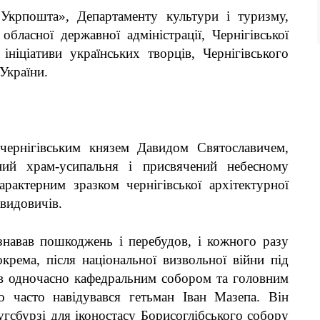
 «Укрпошта»,
Департаменту культури і туризму
,
обласної державної адміністрації
, Чернігівської
 ініціативи українських творців, Чернігівського
 України.
чернігівським князем Давидом Святославичем,
ий храм-усипальня і присвячений небесному
арактерним зразком чернігівської архітектурної
видовичів.
знавав пошкоджень і перебудов, і кожного разу
крема, після національної визвольної війни під
в одночасно кафедральним собором та головним
 часто навідувався гетьман Іван Мазепа. Він
Аугсбурзі для іконостасу Борисоглібського собору