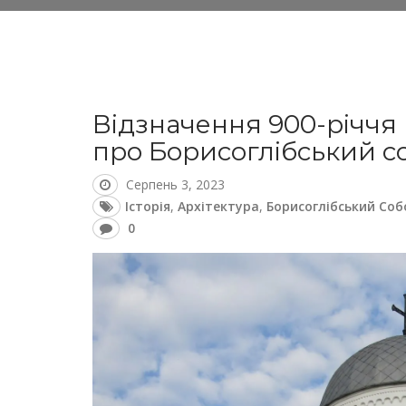
Відзначення 900-річчя
про Борисоглібський со
Серпень 3, 2023
Історія
,
Архітектура
,
Борисоглібський Соб
0