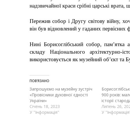
надзвичайної краси срібні царські врата, 
Пережив собор і Другу світову війну, хо
він був відновлений у гаданих первісних 
Нині Борисоглібський собор, пам’ятка а
складу Національного архітектурно-іст
використовується як музейний об’єкт та 
ПОВ’ЯЗАНО
Запрошуємо на музейну зустріч
Борисоглібсь
«Провісники духовної єдності
900 років: мал
України»
історії старо
Січень 18, 2023
Липень 26, 20
У "Інформація"
У "Інформація