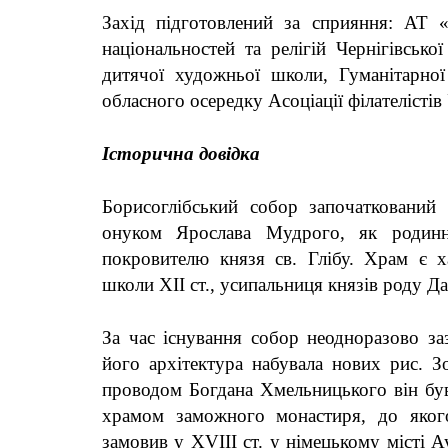
Захід підготовлений за сприяння: АТ
національностей та
релігій Чернігівської
дитячої художньої школи,
Гуманітарної
обласного осередку Асоціації філателістів
Історична довідка
Борисоглібський собор започаткований
онуком Ярослава Мудрого, як родинн
покровителю князя св. Глібу.
Храм
є х
школи ХІІ ст.
,
усипальниця князів роду Да
За час існування собор неодноразово за
його архітектура набувала нових рис. Зо
проводом Богдана Хмельницького він бу
храмом заможного монастиря, до якого
замовив у Х
V
ІІІ ст. у німецькому місті 