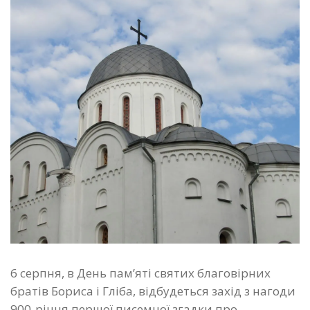
6 серпня, в День пам’яті святих благовірних
братів Бориса і Гліба, відбудеться захід з нагоди
900-річчя першої писемної згадки про