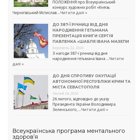
ПОЛОЖЕННЯ про Всеукраїнський
конкурс художніх робіт «Князь
Чернігівський Мстислав …
Читати далі »
ДО 387-Ї РІЧНИЦІ ВІД ДНЯ
НАРОДЖЕННЯ ГЕТЬМАНА
ПРЕЗЕНТАЦІЯ КНИГИ СЕРГІЯ
ПАВЛЕНКА «ШАБЛЯ ІВАНА МАЗЕПИ
Березень 22, 2026
З нагоди 387-ї річниці від дня
народження гетьмана Івана …
Читати
далі »
ДО ДНЯ СПРОТИВУ ОКУПАЦІЇ
АВТОНОМНОЇ РЕСПУБЛІКИ КРИМ ТА
МІСТА СЕВАСТОПОЛЯ
Лютий 26, 2026
26 лютого, відповідно до указу
Президента України Володимира
Зеленського, …
Читати далі »
Всеукраїнська програма ментального
здоров’я