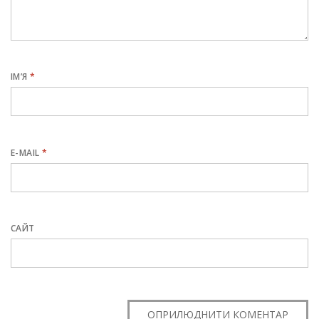
ІМ’Я
*
E-MAIL
*
САЙТ