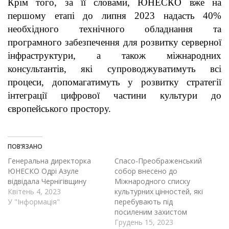
Крім того, за її словами, ЮНЕСКО вже на
першому етапі до липня 2023 надасть 40%
необхідного технічного обладнання та
програмного забезпечення для розвитку серверної
інфраструктури, а також міжнародних
консультантів, які супроводжуватимуть всі
процеси, допомагатимуть у розвитку стратегії
інтеграції цифрової частини культури до
європейського простору.
ПОВ’ЯЗАНО
Генеральна директорка
Спасо-Преображенський
ЮНЕСКО Одрі Азуле
собор внесено до
відвідала Чернігівщину
Міжнародного списку
Квітень 4, 2023
культурних цінностей, які
У "Інформація"
перебувають під
посиленим захистом
Грудень 15, 2023