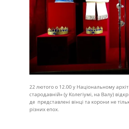
22 лютого о 12.00 у Національному архі
стародавній» (у Колегіумі, на Валу) відк
де представлені вінці та корони не тільк
різних епох.