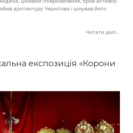
юдина, цікавий співрозмовник, брав активну
любив архітектуру Чернігова і цінував його
Читати далі...
кальна експозиція «Корони