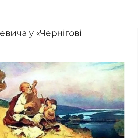
евича у «Чернігові