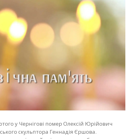
лютого у Чернігові помер Олексій Юрійович
ьського скульптора Геннадія Єршова.