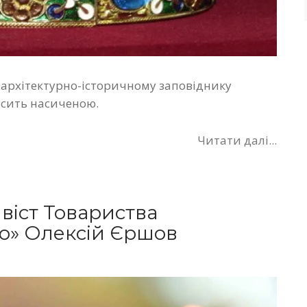
 архітектурно-історичному заповіднику
досить насиченою.
Читати далі...
ивіст Товариства
во» Олексій Єршов