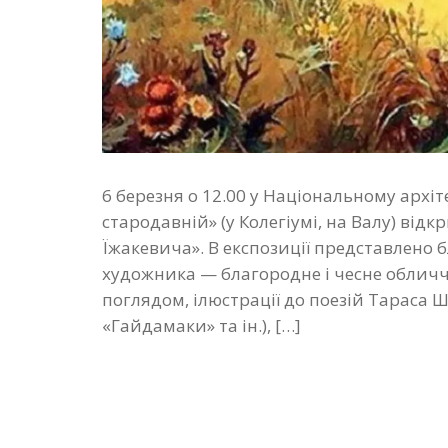
6 березня о 12.00 у Національному архі
стародавній» (у Колегіумі, на Валу) від
Їжакевича». В експозиції представлено 
художника — благородне і чесне обличч
поглядом, ілюстрації до поезій Тараса Ш
«Гайдамаки» та ін.), […]