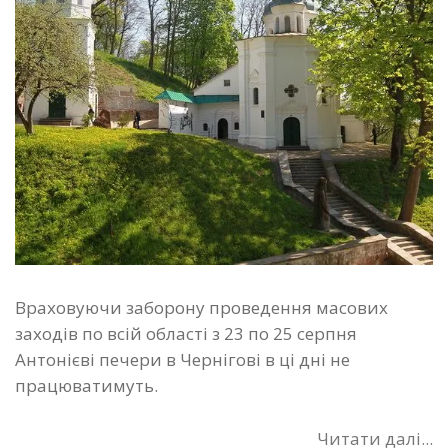
Враховуючи заборону проведення масових
заходів по всій області з 23 по 25 серпня
Антонієві печери в Чернігові в ці дні не
працюватимуть.
Читати далі...