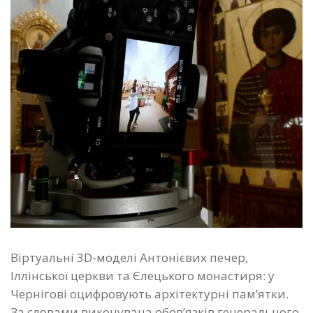
Віртуальні 3D-моделі Антонієвих печер,
Іллінської церкви та Єлецького монастиря: у
Чернігові оцифровують архітектурні пам’ятки.
За словами виконувача обов’язків генерального