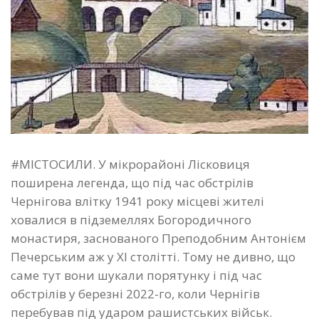
#МІСТОСИЛИ. У мікрорайоні Лісковиця
поширена легенда, що під час обстрілів
Чернігова влітку 1941 року місцеві жителі
ховалися в підземеллях Богородичного
монастиря, заснованого Преподобним Антонієм
Печерським аж у ХІ столітті. Тому не дивно, що
саме тут вони шукали порятунку і під час
обстрілів у березні 2022-го, коли Чернігів
перебував під ударом рашистських військ.