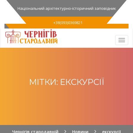
Національний архітектурно-історичний заповідник
+38(093)0369821
МІТКИ: ЕКСКУРСІЇ
Чернігів стародавній
Новини
екскурсії