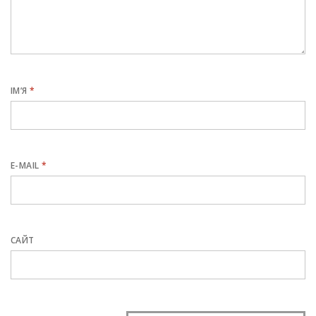
ІМ’Я
*
E-MAIL
*
САЙТ