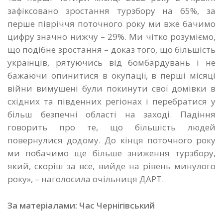
зафіксовано зростання турзбору на 65%, за
перше півріччя поточного року ми вже бачимо
цифру значно нижчу – 29%. Ми чітко розуміємо,
що подібне зростання – доказ того, що більшість
українців, рятуючись від бомбардувань і не
бажаючи опинитися в окупації, в перші місяці
війни вимушені були покинути свої домівки в
східних та південних регіонах і перебратися у
більш безпечні області на заході. Падіння
говорить про те, що більшість людей
повернулися додому. До кінця поточного року
ми побачимо ще більше зниження турзбору,
який, скоріш за все, вийде на рівень минулого
року», – наголосила очільниця ДАРТ.
За матеріалами:
Час Чернігівський