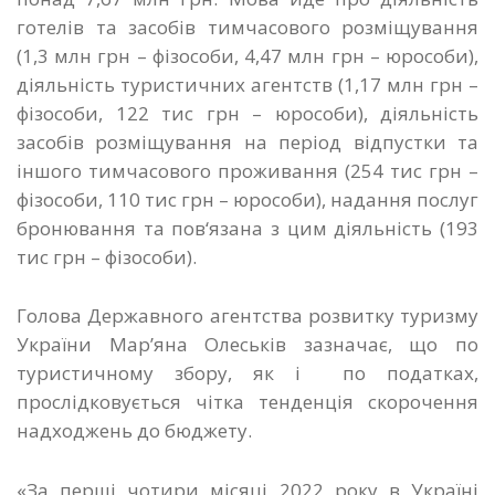
готелів та засобів тимчасового розміщування
(1,3 млн грн – фізособи, 4,47 млн грн – юрособи),
діяльність туристичних агентств (1,17 млн грн –
фізособи, 122 тис грн – юрособи), діяльність
засобів розміщування на період відпустки та
іншого тимчасового проживання (254 тис грн –
фізособи, 110 тис грн – юрособи), надання послуг
бронювання та пов‘язана з цим діяльність (193
тис грн – фізособи).
Голова Державного агентства розвитку туризму
України Мар’яна Олеськів зазначає, що по
туристичному збору, як і по податках,
прослідковується чітка тенденція скорочення
надходжень до бюджету.
«За перші чотири місяці 2022 року в Україні