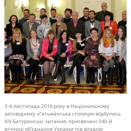
3-4 листопада 2016 року в Національному
заповіднику «Гетьманська столиця» відбулись
ХIV Батуринські читання, присвячені 340-й
річниці об’єднання України під владою