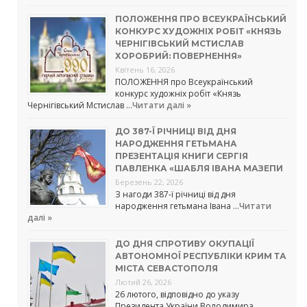
ПОЛОЖЕННЯ ПРО ВСЕУКРАЇНСЬКИЙ
КОНКУРС ХУДОЖНІХ РОБІТ «КНЯЗЬ
ЧЕРНІГІВСЬКИЙ МСТИСЛАВ
ХОРОБРИЙ: ПОВЕРНЕННЯ»
Квітень 16, 2026
ПОЛОЖЕННЯ про Всеукраїнський
конкурс художніх робіт «Князь
Чернігівський Мстислав …
Читати далі »
ДО 387-Ї РІЧНИЦІ ВІД ДНЯ
НАРОДЖЕННЯ ГЕТЬМАНА
ПРЕЗЕНТАЦІЯ КНИГИ СЕРГІЯ
ПАВЛЕНКА «ШАБЛЯ ІВАНА МАЗЕПИ
Березень 22, 2026
З нагоди 387-ї річниці від дня
народження гетьмана Івана …
Читати
далі »
ДО ДНЯ СПРОТИВУ ОКУПАЦІЇ
АВТОНОМНОЇ РЕСПУБЛІКИ КРИМ ТА
МІСТА СЕВАСТОПОЛЯ
Лютий 26, 2026
26 лютого, відповідно до указу
Президента України Володимира