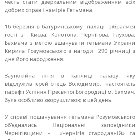
честь стати дзеркальним відображенням всіх
добрих справ і намірів Гетьмана.
16 березня в батуринському палаці зібралися
гості з Києва, Конотопа, Чернігова, Глухова,
Бахмача з метою вшанувати гетьмана України
Кирила Розумовського з нагоди 290 річниці з
дня його народження.
Заупокійна літія в каплиці палацу, яку
відслужив ієрей отець Володимир, настоятель
парафії Успіння Пресвятої Богородиці м. Бахмач,
була особливо зворушливою в цей день.
У справі пошанування гетьмана Розумовського
об’єднались Національні заповідники
Чернігівщини – «Чернігів стародавній» та