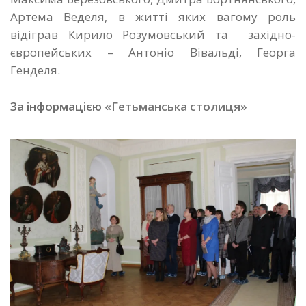
Артема Веделя, в житті яких вагому роль
відіграв Кирило Розумовський та західно-
європейських – Антоніо Вівальді, Георга
Генделя.
За інформацією
«Гетьманська столиця»