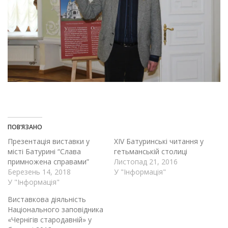
ПОВ’ЯЗАНО
Презентація виставки у
ХIV Батуринські читання у
місті Батурині “Слава
гетьманській столиці
примножена справами”
Листопад 21, 2016
Березень 14, 2018
У "Інформація"
У "Інформація"
Виставкова діяльність
Національного заповідника
«Чернігів стародавній» у