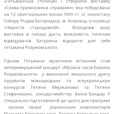
«Гетьманська столиця» і створили виставку
«Слава примножена справами», яка побудована
на 12 оригінальних іконах XVIII ст. із іконостасу
Собору Різдва Богородиці м. Козелець із колекції
«Чернігів стародавній». Впродовж року
виставка в палаці дасть можливість тисячам
відвідувачів Батурина відкрити для себе
гетьмана Розумовського.
Гідним Гетьмана музичним вітанням став
неперевершений концерт «Музика часів Кирила
Розумовського» у виконанні вокального дуету
лауреатів міжнародних та всеукраїнських
конкурсів Тетяни Мержанової та Тетяни
Стефанишин, концертмейстер Белла Бондар. У
спеціально підготовленій до цього дня програмі
лунали твори українських композиторів
Максима Березовського, Дмитра Бортнянського,