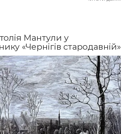
атолія Мантули у
ику «Чернігів стародавній»