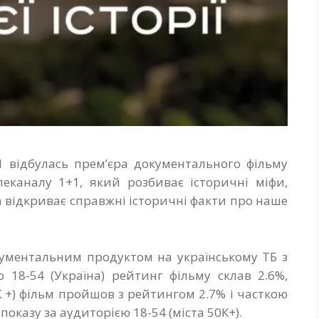
1 відбулась прем’єра документального фільму
елеканалу 1+1, який розбиває історичні міфи,
та відкриває справжні історичні факти про наше
ументальним продуктом на українському ТБ з
ю 18-54 (Україна) рейтинг фільму склав 2.6%,
0К +) фільм пройшов з рейтингом 2.7% і часткою
показу за аудиторією 18-54 (міста 50К+).