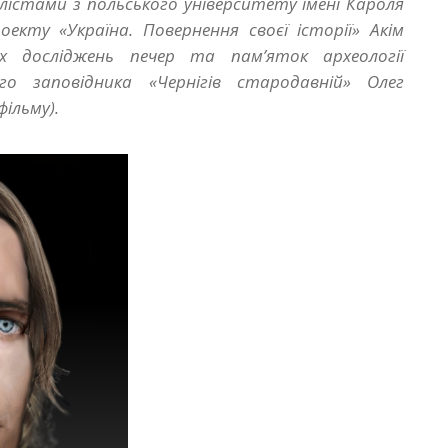
лістами з польського університету імені Кароля
оекту «Україна. Повернення своєї історії» Акім
их досліджень печер та пам’яток археології
ого заповідника «Чернігів стародавній» Олег
фільму).