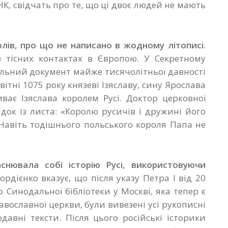
НК, свідчать про те, що ці двоє людей не мають
ролів, про що не написано в жодному літописі.
в тісних контактах в Європою. У Секретному
кальний документ майже тисячолітньої давності
вітні 1075 року князеві Ізяславу, сину Ярослава
ває Ізяслава королем Русі. Доктор церковної
док із листа: «Королю русичів і дружині його
 Навіть тодішнього польського короля Папа не
снювала собі історію Русі, використовуючи
рдієнко вказує, що після указу Петра І від 20
о Синодальної бібліотеки у Москві, яка тепер є
вославної церкви, були вивезені усі рукописні
давні тексти. Після цього російські історики