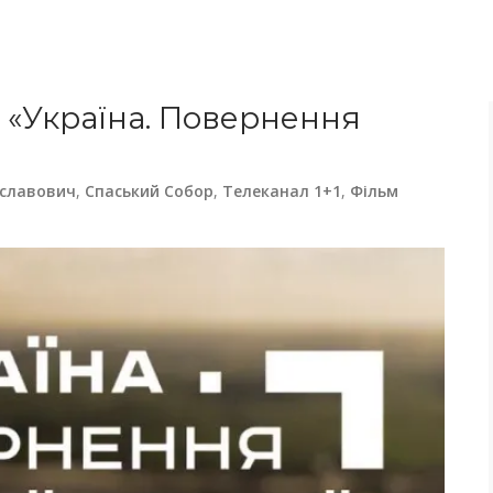
«Україна. Повернення
ославович
,
Спаський Собор
,
Телеканал 1+1
,
Фільм