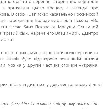
ії історії та створення історичних міфів для
 з прикладів цього процесу є легенда про
ова. В своїх «Записках касательно Российской
ісце народження Володимира біля Пскова: «Во
ятине селе близ Пскова от Малуши Ольгиной
а третий сын, нарече его Владимир»
.
Дмитро
ифікат.
основі історико-мистецтвознавчої експертизи та
я князів було відтворено зовнішній вигляд
ий можна у другій частині стрічки «Україна.
оричні факти дивіться у документальному фільмі
саркофагу біля Спаського собору, яку вважають