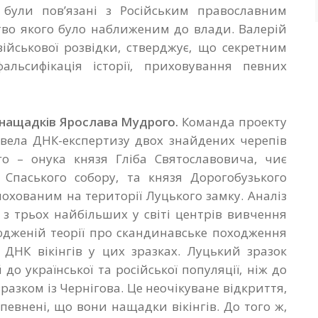
 були пов’язані з Російським православним
тво якого було наближеним до влади. Валерій
ійськової розвідки, стверджує, що секретним
альсифікація історії, приховування певних
 нащадків Ярослава Мудрого.
Команда проекту
ровела ДНК-експертизу двох знайдених черепів
 – онука князя Гліба Святославовича, чиє
 Спаського собору, та князя Дорогобузького
похованим на території Луцького замку. Аналіз
 з трьох найбільших у світі центрів вивчення
юдженій теорії про скандинавське походження
в ДНК вікінгів у цих зразках. Луцький зразок
о української та російської популяції, ніж до
зразком із Чернігова. Це неочікуване відкриття,
певнені, що вони нащадки вікінгів. До того ж,