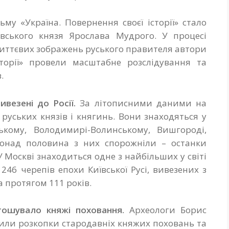
му «Україна. Повернення своєї історії» стало
ївського князя Ярослава Мудрого. У процесі
життєвих зображень руського правителя автори
сторії» провели масштабне розслідування та
.
ивезені до Росії.
За літописними даними на
 руських князів і княгинь. Вони знаходяться у
цькому, Володимирі-Волинському, Вишгороді,
 понад половина з них спорожніли – останки
 У Москві знаходиться одне з найбільших у світі
 246 черепів епохи Київської Русі, вивезених з
 протягом 111 років.
тошувало княжі поховання.
Археологи Борис
дили розкопки стародавніх княжих поховань та