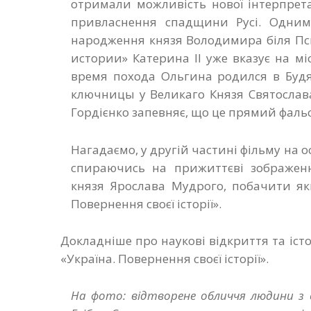
отримали можливість нової інтерпретац
привласнення спадщини Русі. Одним
народження князя Володимира біля Пск
истории» Катерина II уже вказує на м
время похода Ольгина родился в Буд
ключницы у Великаго Князя Святослав
Гордієнко запевняє, що це прямий фальс
Нагадаємо, у другій частині фільму на 
спираючись на прижиттєві зображенн
князя Ярослава Мудрого, побачити як
Повернення своєї історії».
Докладніше про наукові відкриття та іст
«Україна. Повернення своєї історії».
На фото: відтворене обличчя людини з 