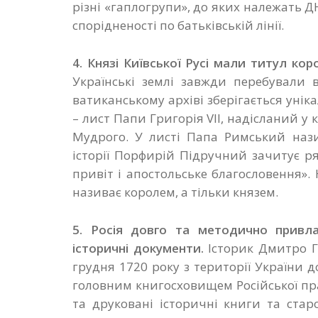
різні «гаплогрупи», до яких належать Д
спорідненості по батьківській лінії.
4. Князі Київської Русі мали титул ко
Українські землі завжди перебували 
ватиканському архіві зберігається уні
– лист Папи Григорія VII, надісланий у к
Мудрого. У листі Папа Римський нази
історії Порфирій Підручний зачитує ря
привіт і апостольське благословення».
називає королем, а тільки князем.
5. Росія довго та методично привла
історичні документи.
Історик Дмитро Го
грудня 1720 року з території України д
головним книгосховищем Російської пра
та друковані історичні книги та старо