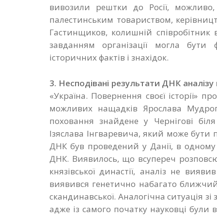
вивозили рештки до Росії, можливо,
палестинським товариством, керівниц
Гастинщиков, колишній співробітник в
завданням організації могла бути ф
історичних фактів і знахідок.
3. Несподівані результати ДНК аналізу
«Україна. Повернення своєї історії» п
можливих нащадків Ярослава Мудрого
поховання знайдене у Чернігові біля
Ізяслава Інгваревича, який може бути 
ДНК був проведений у Данії, в одному
ДНК. Виявилось, що всупереч розповс
князівської династії, аналіз не вияви
виявився генетично набагато ближчий д
скандинавської. Аналогічна ситуація зі 
адже із самого початку науковці були в