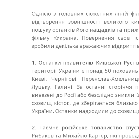
Однією з головних сюжетних ліній філь
відтворення зовнішності великого ки
пошуку останків його нащадків та при
фільму «Україна. Повернення своєї і
зробили декілька вражаючих відкриттів
1. Останки правителів Київської Русі в
території України є понад 50 поховань
Києві, Чернігові, Переяслав-Хмельни
Луцьку, Галичі. За останні сторіччя
вивезені до Росії або безслідно зникли.
сховищ кісток, де зберігається близько
України. Останки надходили до сховища
2. Таємне російське товариство спус
Рибаков та Михайло Каргер, які прово