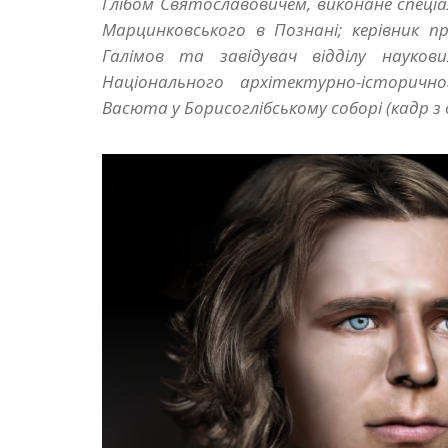
Глібом Святославовичем, виконане спеціа
Марцинковського в Познані; керівник пр
Галімов та завідувач відділу науков
Національного архітектурно-історичн
Васюта у Борисоглібському соборі (кадр з 