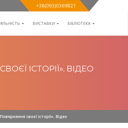
+38(093)0369821
ІЯЛЬНІСТЬ
ВИСТАВКИ
БІБЛІОТЕКА
ОЄЇ ІСТОРІЇ». ВІДЕО
овернення своєї історії». Відео