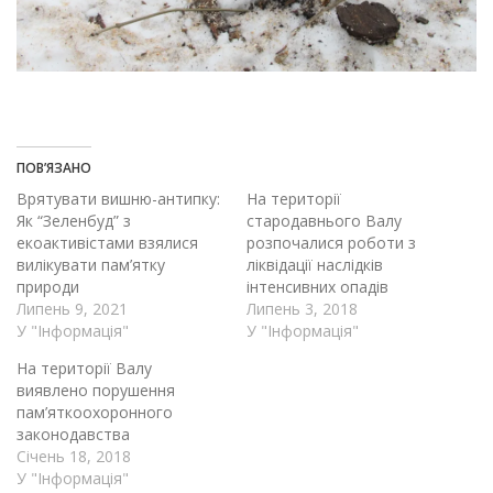
ПОВ’ЯЗАНО
Врятувати вишню-антипку:
На території
Як “Зеленбуд” з
стародавнього Валу
екоактивістами взялися
розпочалися роботи з
вилікувати пам’ятку
ліквідації наслідків
природи
інтенсивних опадів
Липень 9, 2021
Липень 3, 2018
У "Інформація"
У "Інформація"
На території Валу
виявлено порушення
пам’яткоохоронного
законодавства
Січень 18, 2018
У "Інформація"