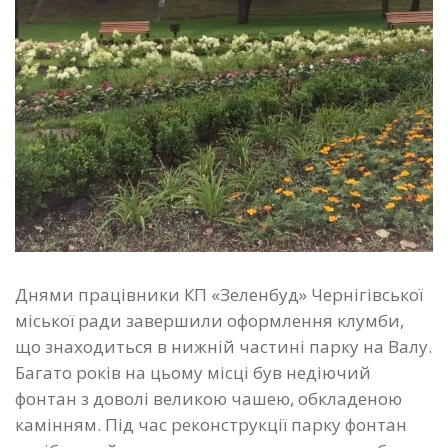
Днями працівники КП «Зеленбуд» Чернігівської
міської ради завершили оформлення клумби,
що знаходиться в нижній частині парку на Валу.
Багато років на цьому місці був недіючий
фонтан з доволі великою чашею, обкладеною
камінням. Під час реконструкції парку фонтан