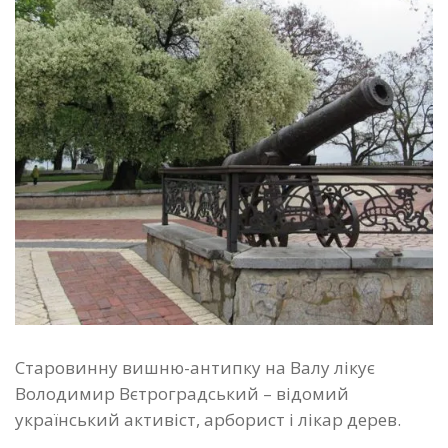
Старовинну вишню-антипку на Валу лікує
Володимир Вєтроградський – відомий
український активіст, арборист і лікар дерев.