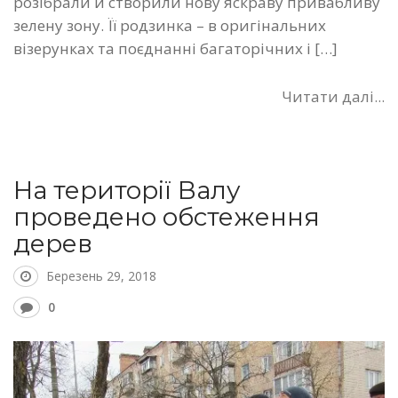
розібрали й створили нову яскраву привабливу
зелену зону. Її родзинка – в оригінальних
візерунках та поєднанні багаторічних і […]
Читати далі...
На території Валу
проведено обстеження
дерев
Березень 29, 2018
0