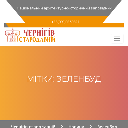
Національний архітектурно-історичний заповідник
+38(093)0369821
МІТКИ: ЗЕЛЕНБУД
Чернігів стародавній
Новини
Зеленбуд