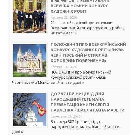
В ЧЕРНІГОВІ ПРЕЗЕНТУВАЛИ
ВСЕУКРАЇНСЬКИЙ КОНКУРС
ХУДОЖНІХ РОБІТ
Квітень 23, 2026
21 квітня в Чернігові презентували
Всеукраїнський конкурс художніх робіт …
Читати далі »
ПОЛОЖЕННЯ ПРО ВСЕУКРАЇНСЬКИЙ
КОНКУРС ХУДОЖНІХ РОБІТ «КНЯЗЬ
ЧЕРНІГІВСЬКИЙ МСТИСЛАВ
ХОРОБРИЙ: ПОВЕРНЕННЯ»
Квітень 16, 2026
ПОЛОЖЕННЯ про Всеукраїнський
конкурс художніх робіт «Князь
Чернігівський Мстислав …
Читати далі »
ДО 387-Ї РІЧНИЦІ ВІД ДНЯ
НАРОДЖЕННЯ ГЕТЬМАНА
ПРЕЗЕНТАЦІЯ КНИГИ СЕРГІЯ
ПАВЛЕНКА «ШАБЛЯ ІВАНА МАЗЕПИ
Березень 22, 2026
З нагоди 387-ї річниці від дня
народження гетьмана Івана …
Читати
далі »