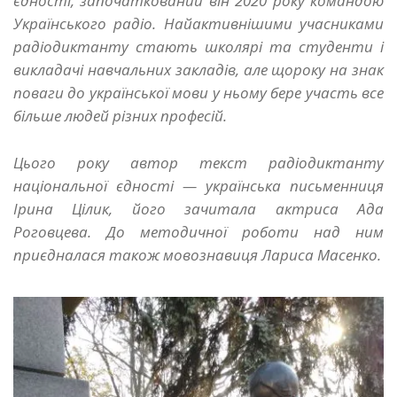
єдності, започаткований він 2020 року командою
Українського радіо. Найактивнішими учасниками
радіодиктанту стають школярі та студенти і
викладачі навчальних закладів, але щороку на знак
поваги до української мови у ньому бере участь все
більше людей різних професій.
Цього року автор текст радіодиктанту
національної єдності — українська письменниця
Ірина Цілик, його зачитала актриса Ада
Роговцева. До методичної роботи над ним
приєдналася також мовознавиця Лариса Масенко.