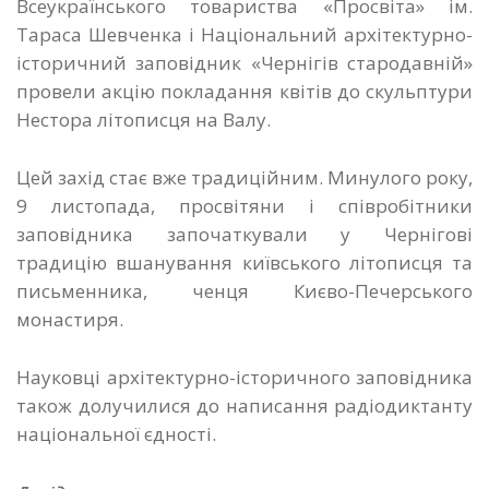
Всеукраїнського товариства «Просвіта» ім.
Тараса Шевченка і Національний архітектурно-
історичний заповідник «Чернігів стародавній»
провели акцію покладання квітів до скульптури
Нестора літописця на Валу.
Цей захід стає вже традиційним. Минулого року,
9 листопада, просвітяни і співробітники
заповідника започаткували у Чернігові
традицію вшанування київського літописця та
письменника, ченця Києво-Печерського
монастиря.
Науковці архітектурно-історичного заповідника
також долучилися до написання радіодиктанту
національної єдності.