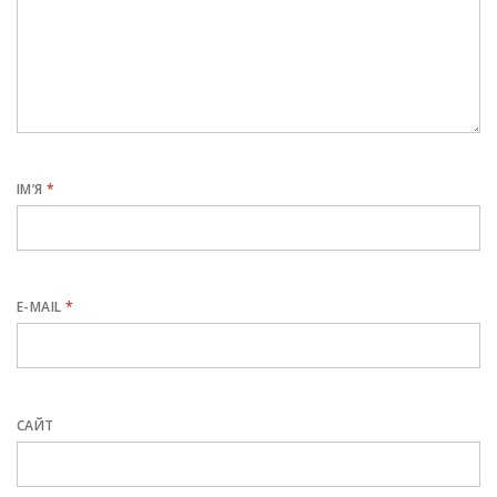
ІМ’Я
*
E-MAIL
*
САЙТ