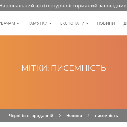
Національний архітектурно-історичний заповідник
ДУВАЧАМ
ПАМ’ЯТКИ
ЕКСПОНАТИ
НОВИНИ
Д
МІТКИ: ПИСЕМНІСТЬ
Чернігів стародавній
Новини
писемність