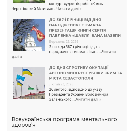
конкурс художніх робіт «Князь
Чернігівський Мстислав …
Читати далі »
ДО 387-Ї РІЧНИЦІ ВІД ДНЯ
НАРОДЖЕННЯ ГЕТЬМАНА
ПРЕЗЕНТАЦІЯ КНИГИ СЕРГІЯ
ПАВЛЕНКА «ШАБЛЯ ІВАНА МАЗЕПИ
Березень 22, 2026
З нагоди 387-ї річниці від дня
народження гетьмана Івана …
Читати
далі »
ДО ДНЯ СПРОТИВУ ОКУПАЦІЇ
АВТОНОМНОЇ РЕСПУБЛІКИ КРИМ ТА
МІСТА СЕВАСТОПОЛЯ
Лютий 26, 2026
26 лютого, відповідно до указу
Президента України Володимира
Зеленського, …
Читати далі »
Всеукраїнська програма ментального
здоров’я