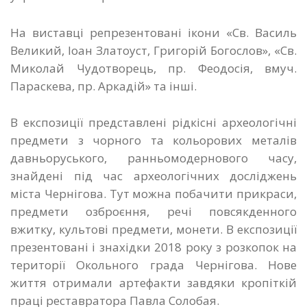
На виставці репрезентовані ікони «Св. Василь
Великий, Іоан Златоуст, Григорій Богослов», «Св.
Миколай Чудотворець, пр. Феодосія, вмуч.
Параскева, пр. Аркадій» та інші.
В експозиції представлені рідкісні археологічні
предмети з чорного та кольорових металів
давньоруського, ранньомодернового часу,
знайдені під час археологічних досліджень
міста Чернігова. Тут можна побачити прикраси,
предмети озброєння, речі повсякденного
вжитку, культові предмети, монети. В експозиції
презентовані і знахідки 2018 року з розкопок на
території Окольного града Чернігова. Нове
життя отримали артефакти завдяки кропіткій
праці реставратора Павла Солобая.