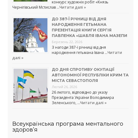
конкурс художніх робіт «Князь
Чернігівський Мстислав …
Читати далі »
ДО 387-Ї РІЧНИЦІ ВІД ДНЯ
НАРОДЖЕННЯ ГЕТЬМАНА
ПРЕЗЕНТАЦІЯ КНИГИ СЕРГІЯ
ПАВЛЕНКА «ШАБЛЯ ІВАНА МАЗЕПИ
Березень 22, 2026
З нагоди 387-ї річниці від дня
народження гетьмана Івана …
Читати
далі »
ДО ДНЯ СПРОТИВУ ОКУПАЦІЇ
АВТОНОМНОЇ РЕСПУБЛІКИ КРИМ ТА
МІСТА СЕВАСТОПОЛЯ
Лютий 26, 2026
26 лютого, відповідно до указу
Президента України Володимира
Зеленського, …
Читати далі »
Всеукраїнська програма ментального
здоров’я