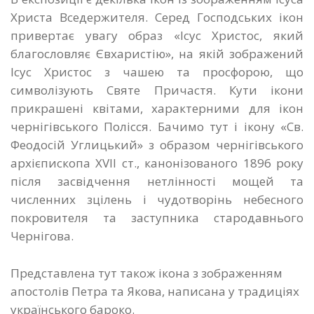
Христа Вседержителя. Серед Господських ікон
привертає увагу образ «Ісус Христос, який
благословляє Євхаристію», на якій зображений
Ісус Христос з чашею та просфорою, що
символізують Святе Причастя. Кути ікони
прикрашені квітами, характерними для ікон
чернігівського Полісся. Бачимо тут і ікону «Св.
Феодосій Углицький» з образом чернігівського
архієпископа XVII ст., канонізованого 1896 року
після засвідчення нетлінності мощей та
численних зцілень і чудотворінь небесного
покровителя та заступника стародавнього
Чернігова.
Представлена тут також ікона з зображенням
апостолів Петра та Якова, написана у традиціях
українського бароко.