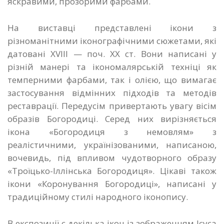
яскравими, прозорими фарбами.
На виставці представлені ікони з
різноманітними іконографічними сюжетами, які
датовані XVIII — поч. ХХ ст. Вони написані у
різній манері та ікономалярській техніці як
темперними фарбами, так і олією, що вимагає
застосування відмінних підходів та методів
реставрації. Передусім привертають увагу вісім
образів Богородиці. Серед них вирізняється
ікона «Богородиця з немовлям» з
реалістичними, українізованими, написаною,
вочевидь, під впливом чудотворного образу
«Троїцько-Іллінська Богородиця». Цікаві також
ікони «Коронування Богородиці», написані у
традиційному стилі народного іконопису.
В експозиції є декілька ікон із зображенням Ісуса