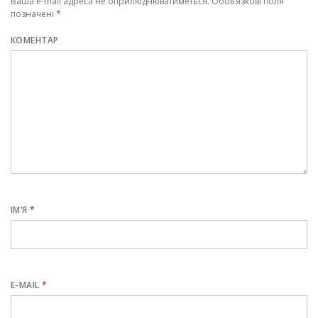
Ваша e-mail адреса не оприлюднюватиметься.
Обов’язкові поля
позначені
*
КОМЕНТАР
ІМ’Я
*
E-MAIL
*