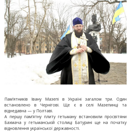
Пам’ятників Івану Мазепі в Україні загалом три. Один
встановлено в Чернігові. Ще є в селі Мазепинці та
віднедавна — у Полтаві.
А першу пам’ятну плиту гетьману встановили просвітяни
Бахмача у гетьманській столиці Батурині ще на початку
відновлення української державності.