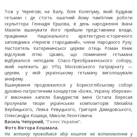
Тож у Чернігові, на Валу, біля Колегіуму, який будував
гетьман і де стоїть ошатний йому пам’ятник роботи
скульптора Геннадія Єршова, в день народження Івана
Мазепи вшанувати його прийшли представники влади,
працівники Національного архітектурно-історичного
заповідника «Чернігів стародавній», члени Народного Руху.
Настоятель Катерининської церкви отець Роман Кіник
відслужив літію. Цікаво, що поминання гетьмана
відбувалося неподалік Спасо-Преображенського собору,
який належить до УПЦ Московського патріархату —
церкви, у якій українському гетьману виголошували
анафему.
Вшанування продовжилося у Борисоглібському соборі
духовно-патріотичним концертом «Боже, Україну збережи».
У виконанні капели бандуристів імені Остапа Вересая
пролунали твори українських композиторів Михайла
Вербицького, Левка Ревуцького, Григорія Давидовського,
Олександра Кошиця, Миколи Леонтовича.
Василь Чепурний,
“Голос України”
.
Фото Віктора Кошмала.
На мітингу проводився збір коштів на встановлення у