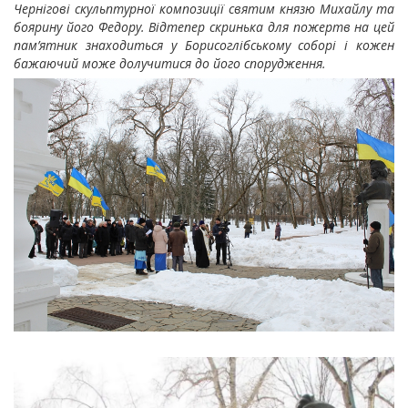
Чернігові скульптурної композиції святим князю Михайлу та
боярину його Федору. Відтепер скринька для пожертв на цей
пам’ятник знаходиться у Борисоглібському соборі і кожен
бажаючий може долучитися до його спорудження.