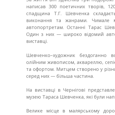
написав 300 поетичних творів, 12
спадщина Т
.
Г
.
Шевченка складаєт
виконання та жанрами. Чимале 
автопортретам. Останні Тарас Шев
Один з них — широко відомий авт
виставці.
Шевченко
–
художник бездоганно в
олійним живописом, аквареллю, сепі
та офортом. Митцем створено у різни
серед них — більша частина.
На виставці в Чернігові представле
музею Тараса Шевченка, які були напи
Велике місце в малярському доро