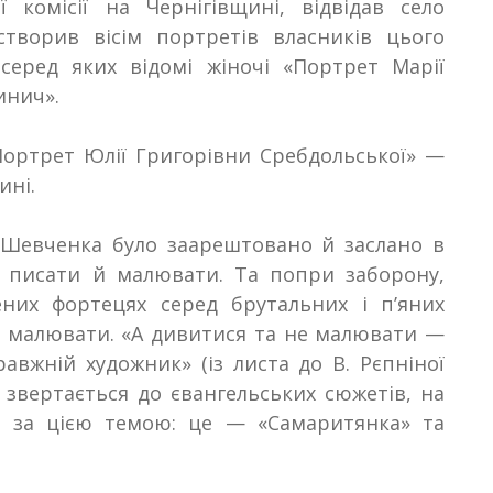
ї комісії на Чернігівщині, відвідав село
створив вісім портретів власників цього
серед яких відомі жіночі «Портрет Марії
инич»
.
Портрет Юлії Григорівни Сребдольської» —
ині
.
 Шевченка було заарештовано й заслано в
 писати й малювати. Та попри заборону,
них фортецях серед брутальних і п’яних
 і малювати. «А дивитися та не малювати —
равжній художник» (із листа до В
.
Рєпніної
о звертається до євангельських сюжетів, на
и за цією темою: це — «Самаритянка» та