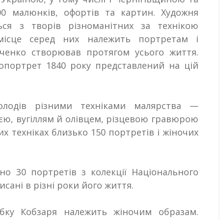
00 малюнків, офортів та картин. Художня
ься з творів різноманітних за технікою
місце серед них належить портретам і
ченко створював протягом усього життя.
опортрет 1840
року представлений на цій
олодів різними техніками малярства —
єю, вугіллям й олівцем, різцевою гравюрою
х техніках близько 150 портретів і жіночих
но 30 портретів з колекції Національного
сані в різні роки його життя
.
бку Кобзаря належить жіночим образам.