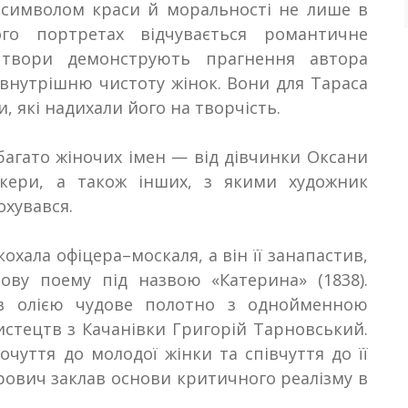
 символом краси й моральності не лише в
ого портретах відчувається романтичне
і твори демонструють прагнення автора
 внутрішню чистоту жінок. Вони для Тараса
 які надихали його на творчість.
багато жіночих імен — від дівчинки Оксани
икери, а також інших, з якими художник
кохувався
.
кохала офіцера
–
москаля, а він її занапастив,
тову поему під назвою «Катерина» (1838).
в олією чудове полотно з однойменною
стецтв з Качанівки Григорій Тарновський.
очуття до молодої жінки та співчуття до її
ович заклав основи критичного реалізму в