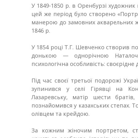
У 1849-1850
р. в Оренбурзі художник
цей же період було створено «Портр
манерою до замовних акварельних жін
1846
р.
У 1854
році Т
.
Г
.
Шевченко створив по
донькою — однорічною Наталоч
психологічна особливість: своєрідне
Під час своєї третьої подорожі Укра
зупинився у селі Гірявці на Кон
Лазаревську, матір шести братів
познайомився у казахських степах. Т
олівцем та крейдою.
За кожним жіночим портретом, с