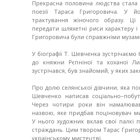
Прекрасна половина людства стала
поезії Тараса Григоровича. У й
трактування жіночого образу. Ц
передати шляхетні риси характеру і
Григоровича були справжніми музами,
У біографії Т
.
Шевченка зустрічаємо 
до княжни Рєпніної та коханої Л
зустрічався, був знайомий, у яких за
Про долю селянської дівчини, яка по
Шевченко написав соціально
–
побу
Через чотири роки він намалюва
назвою, яке придбав поціновувач ми
У нього художник вклав свої палкі п
страждань. Цим твором Тарас Григор
українському мистецтві.