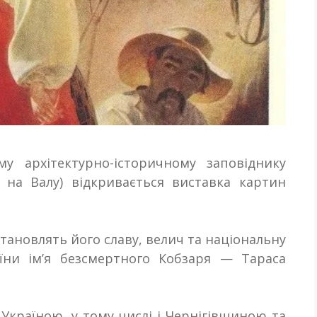
у архітектурно-історичному заповіднику
і, на Валу) відкривається виставка
картин
 становлять його славу, велич та національну
аїни ім’я безсмертного Кобзаря — Тараса
Україною, у тому числі і Чернігівщиною та