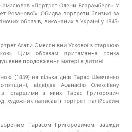
 намалював «Портрет Олени Бларамберг». У
ет Розанової». Обидва портрети близькі за
очих образів, виконаних в Україні у 1845-
ртрет Агати Омелянівни Ускової з старшою
кою. Цим образам притаманна тонка
 душевне продовження матері в дитині
.
їною (1859) на кілька днів Тарас Шевченко
отопщині, відвідав Афанасію Олексіївну
, зі старшими з яких Тарас Григорович
оді художник написав її портрет італійським
твореним Тарасом Григоровичем, завжди