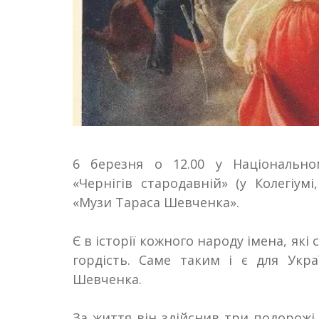
6 березня о 12.00 у
Національном
«Чернігів стародавній» (у Колегіум
«Музи Тараса Шевченка».
Є в історії кожного народу імена, які
гордість. Саме таким і є для Укр
Шевченка
.
За життя він здійснив три подорожі 