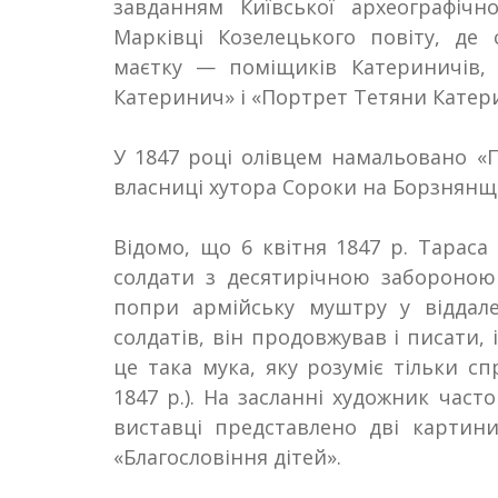
завданням Київської археографічно
Марківці Козелецького повіту, де 
маєтку — поміщиків Катериничів, 
Катеринич» і «Портрет Тетяни Катер
У 1847
році олівцем намальовано «
власниці хутора Сороки на Борзнянщ
Відомо, що 6 квітня 1847
р. Тараса
солдати з десятирічною забороною
попри армійську муштру у віддале
солдатів, він продовжував і писати,
це така мука, яку розуміє тільки сп
1847
р.). На засланні художник част
виставці представлено дві картин
«Благословіння дітей»
.