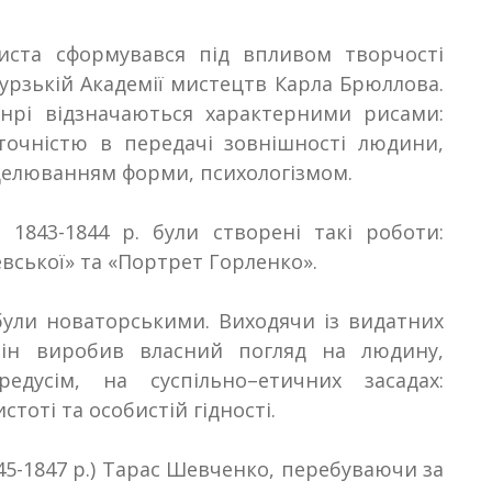
иста сформувався під впливом творчості
урзькій Академії мистецтв Карла Брюллова.
нрі відзначаються характерними рисами:
очністю в передачі зовнішності людини,
делюванням форми, психологізмом
.
1843-1844 р. були створені такі роботи:
вської» та «Портрет Горленко»
.
були новаторськими. Виходячи із видатних
 він виробив власний погляд на людину,
редусім, на суспільно
–
етичних засадах:
стоті та особистій гідності
.
45-1847
р.) Тарас Шевченко, перебуваючи за