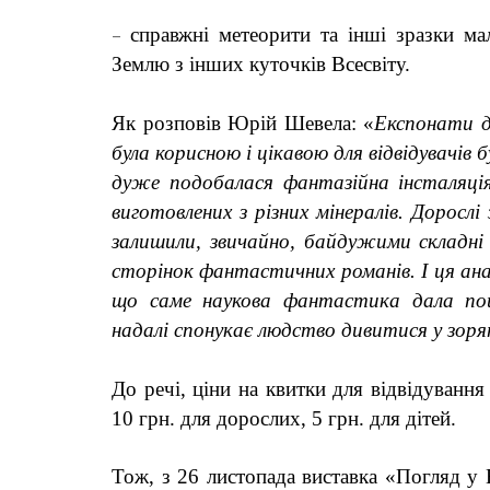
–
справжні
метеорит
и та інші зразки ма
Землю з інших куточків Всесвіту.
Як розповів Юрій Шевела: «
Експонати д
була корисною і цікавою для відвідувачів 
дуже подобалася фантазійна інсталяці
виготовлених з різних мінералів. Дорослі
залишили, звичайно, байдужими складні д
сторінок фантастичних романів. І ця анал
що саме наукова фантастика дала пош
надалі спонукає людство дивитися у зорян
До реч
і, ціни на квитки для відвідування
10 грн. для дорослих, 5 грн. для дітей.
Тож, з 26 листопада виставка «Погляд у В