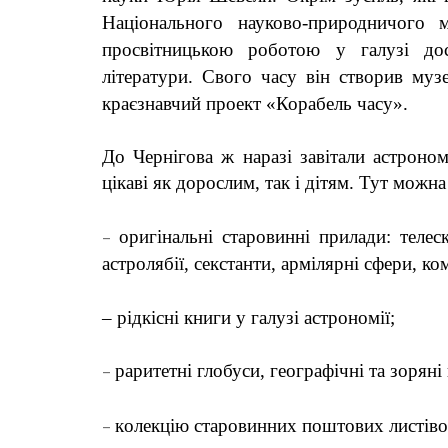
Національного науково-природничого
просвітницькою роботою у галузі досл
літератури. Свого часу він створив муз
краєзнавчий проект «Корабель часу».
До Чернігова ж наразі завітали астроном
цікаві як дорослим, так і дітям. Тут можн
–
оригінальні старовинні прилади
:
телеск
астролябії, секстанти, армілярні сфери, ко
– р
ідкісні
книги
у галузі астрономії
;
–
раритетні глобуси, географічні та зоряні
–
к
олекцію
старовинних
поштових листів