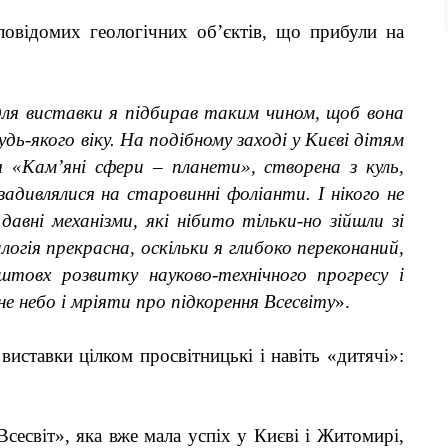
ловідомих геологічних об
’
єктів, що прибули на
ля виставки я підбирав таким чином, щоб вона
будь-якого віку. На подібному заході у Києві дітям
я «
Кам’яні
сфери – планети», створена з куль,
 задивлялися на старовинні фоліанти. І нікого не
авні механізми, які нібито тільки-но зійшли зі
огія прекрасна, оскільки я глибоко переконаний,
товх розвитку науково-технічного прогресу і
е небо і мріяти про підкорення Всесвіту
».
 виставки цілком просвітницькі і навіть «дитячі»:
сесвіт», яка вже мала успіх у Києві і Житомирі,