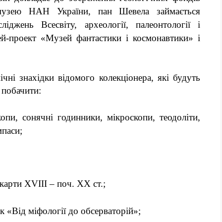
 музею НАН України,
пан Шевела займається
іджень Всесвіту, археології, палеонтології і
ей-проект «Музей фантастики і космонавтики» і
ічні знахідки відомого колекціонера, які будуть
а побачити:
опи, сонячні годинники, мікроскопи, теодоліти,
мпаси
;
 карти ХVIII – поч. ХХ ст.;
ок
«В
ід міфології до обсерваторій
»;