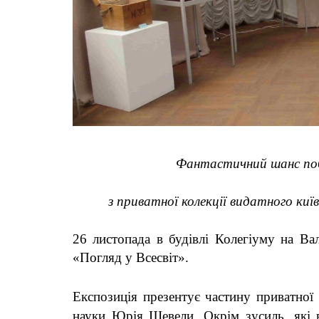
Фантастичний шанс поб
з приватної колекції видатного киї
26 листопада в будівлі Колегіуму на Вал
«Погляд у Всесвіт».
Експозиція презентує частину приватної 
науки Юрія Шевели. Окрім зусиль, які 