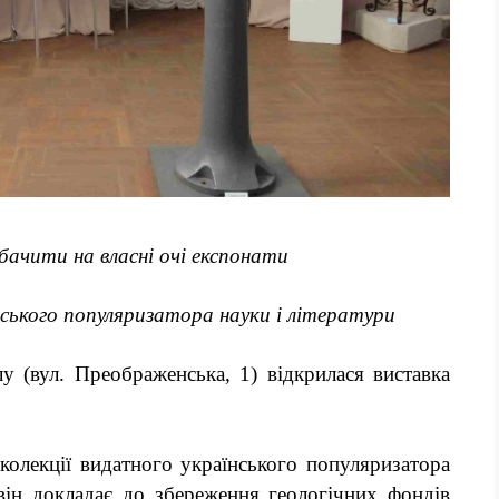
ачити на власні очі експонати
вського популяризатора науки і літератури
у (вул. Преображенська, 1) відкрилася виставка
колекції видатного українського популяризатора
він докладає до збереження геологічних фондів