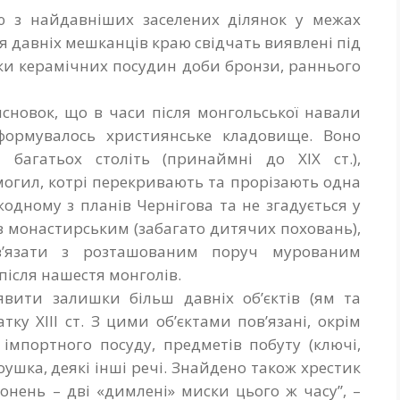
ю з найдавніших заселених ділянок у межах
ля давніх мешканців краю свідчать виявлені під
и керамічних посудин доби бронзи, раннього
сновок, що в часи після монгольської навали
сформувалось християнське кладовище. Воно
 багатьох століть (принаймні до ХІХ ст.),
 могил, котрі перекривають та прорізають одна
одному з планів Чернігова та не згадується у
в монастирським (забагато дитячих поховань),
’язати з розташованим поруч мурованим
після нашестя монголів.
вити залишки більш давніх об’єктів (ям та
атку ХІІІ ст. З цими об’єктами пов’язані, окрім
 імпортного посуду, предметів побуту (ключі,
оушка, деякі інші речі. Знайдено також хрестик
оронень – дві «димлені» миски цього ж часу”, –