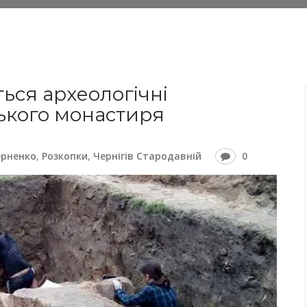
ься археологічні
ького монастиря
ерненко
,
Розкопки
,
Чернігів Стародавній
0