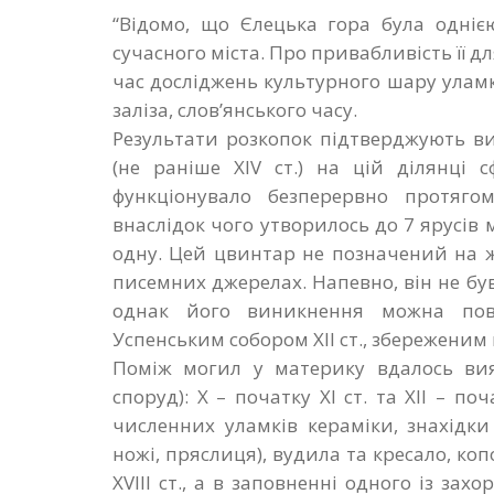
“Відомо, що Єлецька гора була одніє
сучасного міста. Про привабливість її д
час досліджень культурного
шару уламк
заліза, слов’янського часу.
Результати розкопок підтверджують ви
(не раніше ХІV ст.) на цій ділянці 
функціонувало безперервно протягом
внаслідок чого утворилось до 7 ярусів
одну. Цей цвинтар не позначений на ж
писемних джерелах. Напевно, він не бу
однак його виникнення можна пов
Успенським собором ХІІ ст., збереженим 
Поміж могил у материку вдалось вия
споруд): Х – початку ХІ ст. та ХІІ – поч
численних уламків кераміки, знахідки
ножі, пряслиця), вудила та кресало, коп
ХVІІІ ст., а в заповненні одного із зах