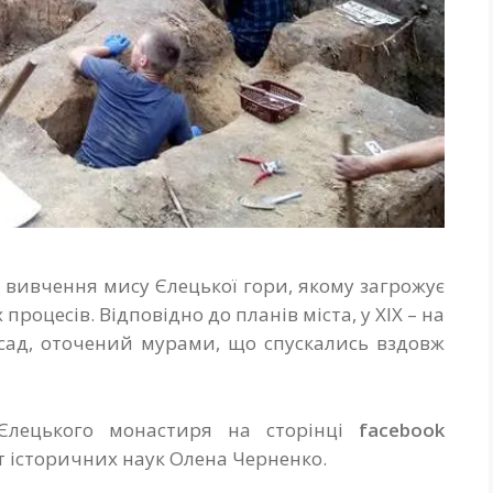
я вивчення мису Єлецької гори, якому загрожує
роцесів. Відповідно до планів міста, у ХІХ – на
 сад, оточений мурами, що спускались вздовж
 Єлецького монастиря на сторінці
facebook
т історичних наук Олена Черненко.