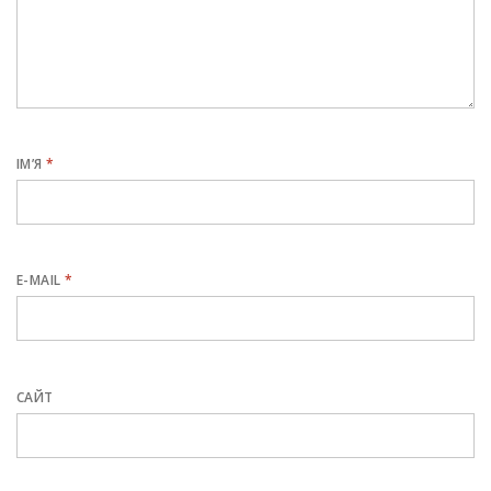
ІМ’Я
*
E-MAIL
*
САЙТ