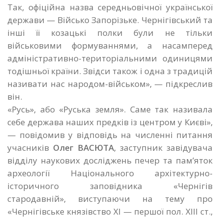
Так, офіційна назва середньовічної української
держави — Військо Запорізьке. Чернігівський та
інші її козацькі полки були не тільки
військовими формуваннями, а насамперед
адміністративно-територіальними одиницями
тодішньої країни. Звідси також і одна з традицій
називати нас народом-військом», — підкреслив
він.
«Русь», або «Руська земля». Саме так називала
себе держава наших предків із центром у Києві»,
— повідомив у відповідь на численні питання
учасників
Олег ВАСЮТА
, заступник завідувача
відділу наукових досліджень печер та пам’яток
археології Національного архітектурно-
історичного заповідника «Чернігів
стародавній», виступаючи на тему про
«Чернігівське князівство ХІ — першої пол. ХІІІ ст.,