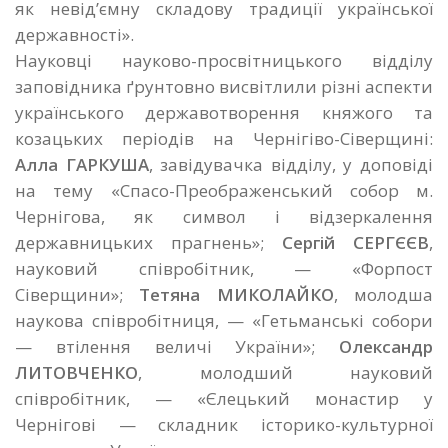
як невід’ємну складову традиції української
державності».
Науковці науково-просвітницького відділу
заповідника ґрунтовно висвітлили різні аспекти
українського державотворення княжого та
козацьких періодів на Чернігіво-Сіверщині:
Алла ГАРКУША
, завідувачка відділу, у доповіді
на тему «Спасо-Преображенський собор м.
Чернігова, як символ і відзеркалення
державницьких прагнень»;
Сергій СЕРГЄЄВ
,
науковий співробітник, — «Форпост
Сіверщини»;
Тетяна МИКОЛАЙКО
, молодша
наукова співробітниця, — «Гетьманські собори
— втілення величі України»;
Олександр
ЛИТОВЧЕНКО
, молодший науковий
співробітник, — «Єлецький монастир у
Чернігові — складник історико-культурної