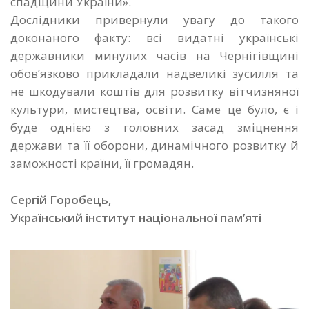
спадщини України».
Дослідники привернули увагу до такого
доконаного факту: всі видатні українські
державники минулих часів на Чернігівщині
обов’язково прикладали надвеликі зусилля та
не шкодували коштів для розвитку вітчизняної
культури, мистецтва, освіти. Саме це було, є і
буде однією з головних засад зміцнення
держави та її оборони, динамічного розвитку й
заможності країни, її громадян.
Сергій Горобець,
Український інститут національної пам’яті