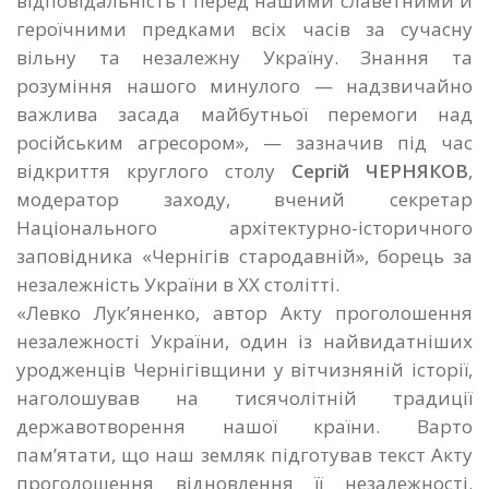
відповідальність і перед нашими славетними й
героїчними предками всіх часів за сучасну
вільну та незалежну Україну. Знання та
розуміння нашого минулого — надзвичайно
важлива засада майбутньої перемоги над
російським агресором», — зазначив під час
відкриття круглого столу
Сергій ЧЕРНЯКОВ
,
модератор заходу, вчений секретар
Національного архітектурно-історичного
заповідника «Чернігів стародавній», борець за
незалежність України в XX столітті.
«Левко Лук’яненко, автор Акту проголошення
незалежності України, один із найвидатніших
уродженців Чернігівщини у вітчизняній історії,
наголошував на тисячолітній традиції
державотворення нашої країни. Варто
пам’ятати, що наш земляк підготував текст Акту
проголошення відновлення її незалежності.