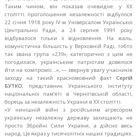
Таким чином, він показав очевидне: у XX
столітті проголошення незалежності відбулося
22 січня 1918 року IV-м Універсалом Української
Центральної Ради, а 24 серпня 1991 року
відбувалося тільки її відновлення. На жаль,
комуністична більшість у Верховній Раді, тобто
так звана група «239», категорично з цим не
погодилася, українським патріотам довелося
йти на компроміс…», — звернув увагу учасників
заходу на такий красномовний факт
Сергій
БУТКО
, представник Українського інституту
національної пам’яті в Чернігівській області,
борець за незалежність України в XX столітті.
«У нинішній війні з російським агресором
українську незалежну державу захищають не
просто Збройні Сили України, а дійсно весь
народ. Це якраз у тисячолітніх наших традиціях.