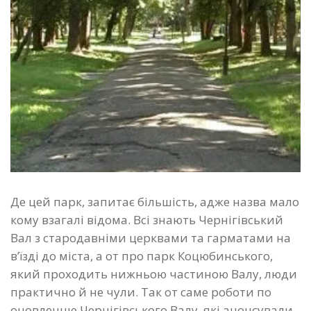
Де цей парк, запитає більшість, адже назва мало
кому взагалі відома. Всі знають Чернігівський
Вал з стародавніми церквами та гарматами на
в’їзді до міста, а от про парк Коцюбинського,
який проходить нижньою частиною Валу, люди
практично й не чули. Так от саме роботи по
оновленню Чернігівського Валу, які анонсували