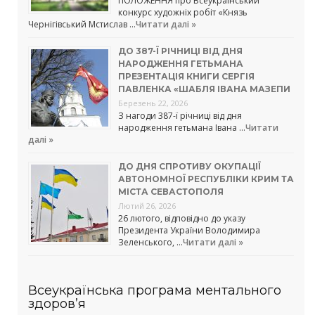
ПОЛОЖЕННЯ про Всеукраїнський
конкурс художніх робіт «Князь
Чернігівський Мстислав …
Читати далі »
ДО 387-Ї РІЧНИЦІ ВІД ДНЯ
НАРОДЖЕННЯ ГЕТЬМАНА
ПРЕЗЕНТАЦІЯ КНИГИ СЕРГІЯ
ПАВЛЕНКА «ШАБЛЯ ІВАНА МАЗЕПИ
Березень 22, 2026
З нагоди 387-ї річниці від дня
народження гетьмана Івана …
Читати
далі »
ДО ДНЯ СПРОТИВУ ОКУПАЦІЇ
АВТОНОМНОЇ РЕСПУБЛІКИ КРИМ ТА
МІСТА СЕВАСТОПОЛЯ
Лютий 26, 2026
26 лютого, відповідно до указу
Президента України Володимира
Зеленського, …
Читати далі »
Всеукраїнська програма ментального
здоров’я