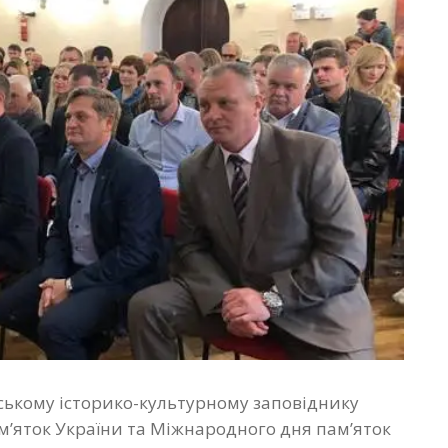
ському історико-культурному заповіднику
м’яток України та Міжнародного дня пам’яток