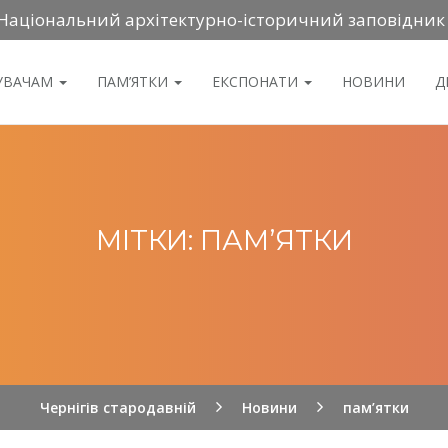
Національний архітектурно-історичний заповідник
ДУВАЧАМ
ПАМ’ЯТКИ
ЕКСПОНАТИ
НОВИНИ
Д
МІТКИ: ПАМ’ЯТКИ
Чернігів стародавній
Новини
пам’ятки