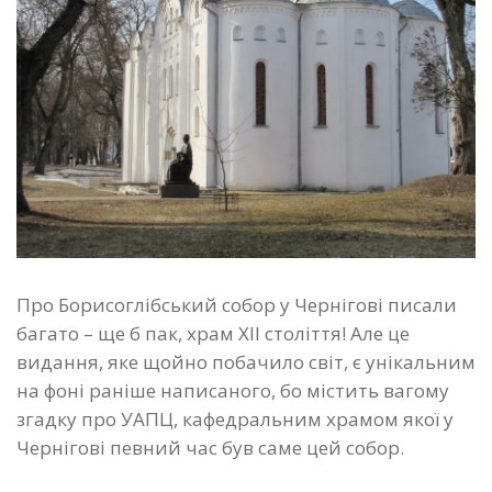
Про Борисоглібський собор у Чернігові писали
багато – ще б пак, храм ХII століття! Але це
видання, яке щойно побачило світ, є унікальним
на фоні раніше написаного, бо містить вагому
згадку про УАПЦ, кафедральним храмом якої у
Чернігові певний час був саме цей собор.