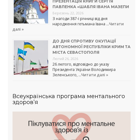
ПРЕЗЕНТАЦІЯ КНИГИ СЕРГІЯ
ПАВЛЕНКА «ШАБЛЯ ІВАНА МАЗЕПИ
Березень 22, 2026
З нагоди 387-ї річниці від дня
народження гетьмана Івана …
Читати
далі »
ДО ДНЯ СПРОТИВУ ОКУПАЦІЇ
АВТОНОМНОЇ РЕСПУБЛІКИ КРИМ ТА
МІСТА СЕВАСТОПОЛЯ
Лютий 26, 2026
26 лютого, відповідно до указу
Президента України Володимира
Зеленського, …
Читати далі »
Всеукраїнська програма ментального
здоров’я