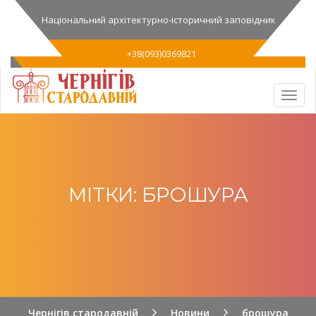
Національний архітектурно-історичний заповідник
+38(093)0369821
МІТКИ: БРОШУРА
Чернігів стародавній
Новини
брошура