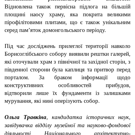
Відновлена також
первісна підлога на більшій
площині наосу храму, яка покрита великими
пірофілітовими плитами, що є також унікальним
серед пам’яток домонгольського періоду.
Під час досліджень прилеглої території навколо
Борисоглібського собору виявили рештки галерей,
які оточували храм з північної та західної сторін, з
південної сторони була каплиця та притвор перед
порталом. За браком інформації щодо
конструктивних особливостей прибудов,
відтворили лише їх фундаменти із залишками
мурування, які нині оперізують собор.
Ольга Травкіна
, кандидатка історичних наук,
завідувачка відділу музейної та науково-фондової
діяльності Національного архітектурно-