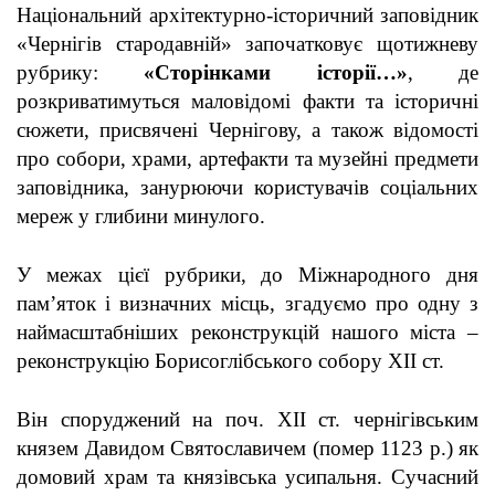
Національний архітектурно-історичний заповідник
«Чернігів стародавній» започатковує щотижневу
рубрику:
«Сторінками історії…»
, де
розкриватимуться маловідомі факти та історичні
сюжети, присвячені Чернігову, а також відомості
про собори, храми, артефакти та музейні предмети
заповідника, занурюючи користувачів соціальних
мереж у глибини минулого.
У межах цієї рубрики, до Міжнародного дня
пам’яток і визначних місць, згадуємо про одну з
наймасштабніших реконструкцій нашого міста –
реконструкцію Борисоглібського собору ХІІ ст.
Він споруджений на поч. ХІІ ст. чернігівським
князем Давидом Святославичем (помер 1123 р.) як
домовий храм та князівська усипальня.
Сучасний