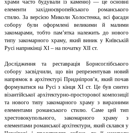
храми часто будували із каменю) — це основні
елементи західноєвропейського романського
стилю. За версією Миколи Холостенка,
всі фасади
собору були оформлені великими й малими
закомарами, тобто пам’ятка належить до нового
типу закомарного храму, який виник у Київській
Русі наприкінці ХІ – на початку ХІІ ст.
Дослідження та реставрація Борисоглібського
собору засвідчили, що він репрезентував новий
напрямок в архітектурі Придніпров’я, який почав
формуватися на Русі з кінця ХІ ст. Це був синтез
візантійської архітектурно-просторової композиції
та нового типу закомарного храму з виразними
елементами романського стилю.
Саме цей тип
хрестовокупольного, закомарного храму з
елементами романської архітектури, який склався у