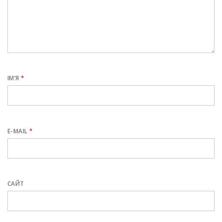
ІМ’Я
*
E-MAIL
*
САЙТ