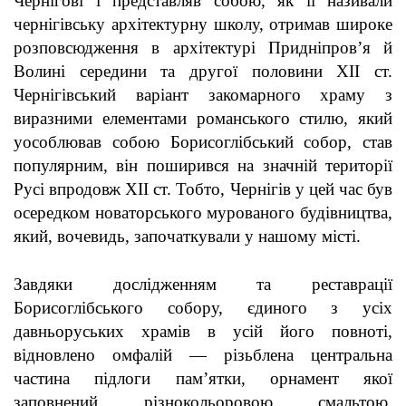
Чернігові і представляв собою, як її називали
чернігівську архітектурну школу, отримав широке
розповсюдження в архітектурі Придніпров’я й
Волині середини та другої половини ХІІ ст.
Чернігівський варіант закомарного храму з
виразними елементами романського стилю, який
уособлював собою Борисоглібський собор, став
популярним, він поширився на значній території
Русі
впродовж ХІІ ст.
Т
обто, Чернігів у цей час був
осередком новаторського мурованого будівництва,
який, вочевидь, започаткували у нашому місті.
Завдяки дослідженням та реставрації
Борисоглібського собору, єдиного з усіх
давньоруських храмів в усій його повноті,
відновлено омфалій — різьблена центральна
частина підлоги пам’ятки, орнамент якої
заповнений різнокольоровою смальтою.