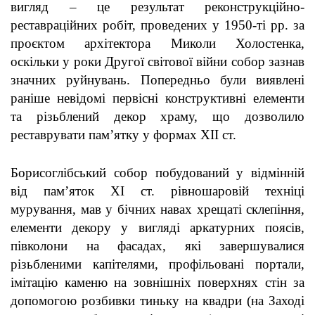
вигляд – це результат реконструкційно-
реставраційних робіт, проведених у 1950-ті рр. за
проєктом архітектора Миколи Холостенка,
оскільки у роки Другої світової війни собор зазнав
значних руйнувань. Попередньо були виявлені
раніше невідомі первісні конструктивні елементи
та різьблений декор храму, що дозволило
реставрувати пам’ятку у формах ХІІ ст.
Борисоглібський собор побудований у відмінній
від пам’яток ХІ ст. рівношаровій техніці
мурування, мав у бічних навах хрещаті склепіння,
елементи декору у вигляді аркатурних поясів,
півколони на фасадах, які завершувалися
різьбленими капітелями, профільовані портали,
імітацію каменю на зовнішніх поверхнях стін за
допомогою розбивки тиньку на квадри (на Заході