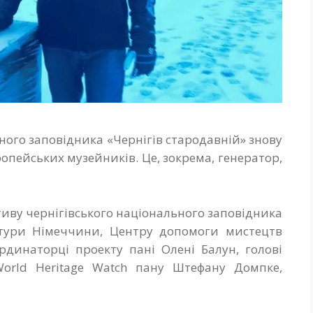
ного заповідника «Чернігів стародавній» знову
опейських музейників. Це, зокрема, генератор,
иву чернігівського національного заповідника
ьтури Німеччини, Центру допомоги мистецтв
оординаторці проекту пані Олені Балун, голові
World Heritage Watch пану Штефану Домпке,