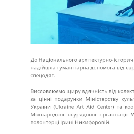
До Національного архітектурно-історич
надійшла гуманітарна допомога від євр
спецодяг.
Висловлюємо щиру вдячність від колект
за цінні подарунки Міністерству кул
України (Ukraine Art Aid Center) та к
Міжнародної неурядової організації 
волонтерці Ірині Никифоровій.