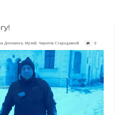
гу!
на Допомога
,
Музей
,
Чернігів Стародавній
0