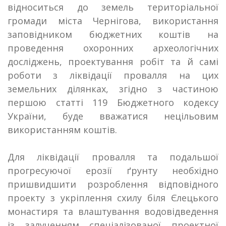
відноситься до земель територіальної
громади міста Чернігова, використання
заповідником бюджетних коштів на
проведення охоронних археологічних
досліджень, проектування робіт та й самі
роботи з ліквідації провалля на цих
земельних ділянках, згідно з частиною
першою статті 119 Бюджетного кодексу
України, буде вважатися нецільовим
використанням коштів.
Для ліквідації провалля та подальшої
прогресуючої ерозії ґрунту необхідно
пришвидшити розроблення відповідного
проекту з укріплення схилу біля Єлецького
монастиря та влаштування водовідведення
із залученням спеціалізованої проектної