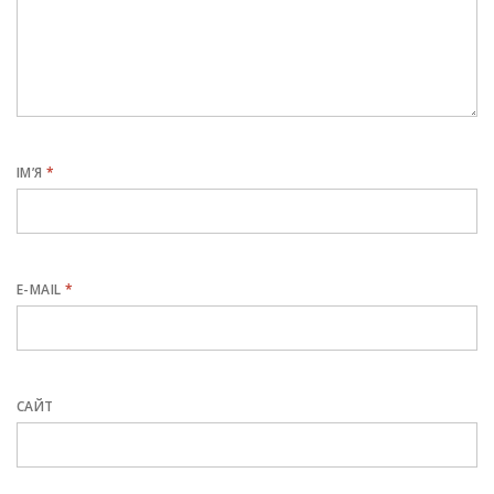
ІМ’Я
*
E-MAIL
*
САЙТ