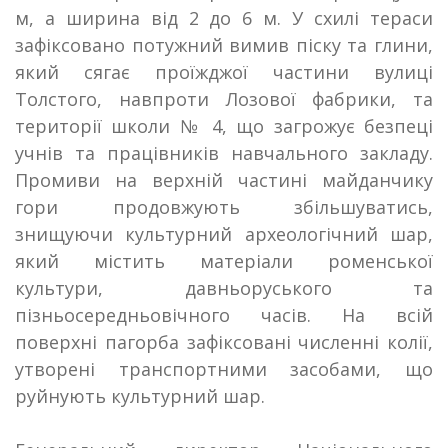
м, а ширина від 2 до 6 м.
У схилі тераси
зафіксовано потужний вимив піску та глини,
який сягає проїжджої частини вулиці
Толстого, навпроти Лозової фабрики, та
території школи № 4, що загрожує безпеці
учнів та працівників навчального закладу.
Промиви на верхній частині майданчику
гори продовжують збільшуватись,
знищуючи культурний археологічний шар,
який містить матеріали роменської
культури, давньоруського та
пізньосередньовічного часів. На всій
поверхні пагорба зафіксовані численні колії,
утворені транспортними засобами, що
руйнують культурний шар.