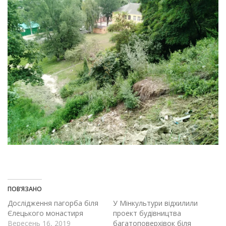
ПОВ’ЯЗАНО
Дослідження пагорба біля
У Мінкультури відхилили
Єлецького монастиря
проект будівництва
Вересень 16, 2019
багатоповерхівок біля