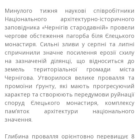
Минулого тижня наукові співробітники
Національного архітектурно-історичного
заповідника «Чернігів стародавній» провели
чергове обстеження пагорба біля Єлецького
монастиря. Сильні зливи у серпні та липні
спричинили значне посилення ерозії схилу
на зазначеній ділянці, що відноситься до
земель
територіальної громади міста
Чернігова. Утворилося велике провалля та
промоїни ґрунту, які мають прогресуючий
характер та створюють передумови руйнації
споруд Єлецького монастиря,
комплексу
пам’ят
ок
архітектури національного
значення.
Г
либина
провалля
орієнтовно перевищує 8