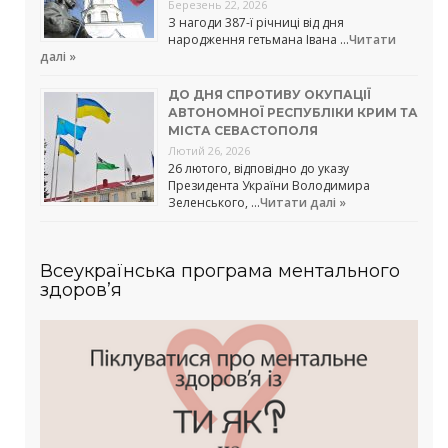
Березень 22, 2026
З нагоди 387-ї річниці від дня
народження гетьмана Івана …
Читати
далі »
ДО ДНЯ СПРОТИВУ ОКУПАЦІЇ
АВТОНОМНОЇ РЕСПУБЛІКИ КРИМ ТА
МІСТА СЕВАСТОПОЛЯ
Лютий 26, 2026
26 лютого, відповідно до указу
Президента України Володимира
Зеленського, …
Читати далі »
Всеукраїнська програма ментального
здоров’я