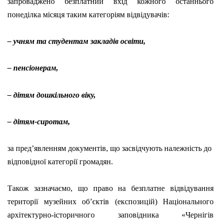
запроваджено
безплатний
вхід кожного останнього
понеділка місяця таким категоріям відвідувачів:
– учням та студентам закладів освіти,
– пенсіонерам,
– дітям дошкільного віку,
– дітям-сиротам,
за пред’явленням документів, що засвідчують належність до
відповідної категорії громадян.
Також зазначаємо, що п
раво на безплатне відвідування
території музейних об
’
єктів (експозицій) Національного
архітектурно-історичного заповідника «Чернігів