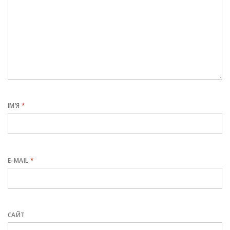
ІМ’Я
*
E-MAIL
*
САЙТ